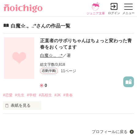
ログイン
メニュー
ジュニア文庫
白魔☆.。.:*さんの作品一覧
正直者のサボりちゃんはちょっと変わった青
春をおくってます
白魔☆.。.:*
／著
総文字数/3,818
11ページ
恋愛(学園)
0
#恋愛
#先生
#学校
#高校生
#JK
#青春
表紙を見る
未編集
プロフィールに戻る