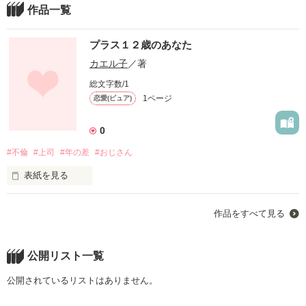
作品一覧
プラス１２歳のあなた
カエル子
／著
総文字数/1
1ページ
恋愛(ピュア)
0
#不倫
#上司
#年の差
#おじさん
表紙を見る
不倫の物語です。

作品をすべて見る
興味のない方スルーしてください。

公開リスト一覧
公開されているリストはありません。
＊＊＊
