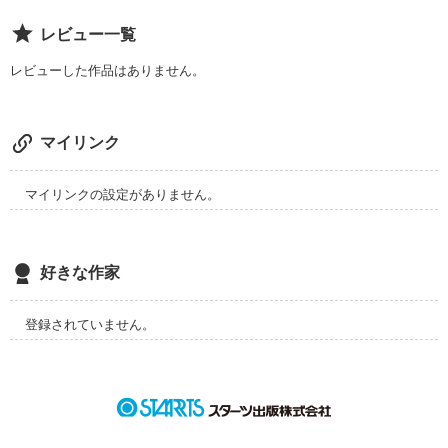
レビュー一覧
新入社員1年目の春。

レビューした作品はありません。
私は会社の上司に恋をした。

マイリンク
私よりも12歳も上のあなた。

マイリンクの設定がありません。
誰にでも優しく、

さりげない気遣いができるあなた。

好きな作家
笑った顔がとても可愛いあなた。

登録されていません。
奥さんと子供がいるあなた。

叶うはずのない恋とわかっていても抑えきれなかった。

何度思ったことか、

「もっと早く生まれていたら、、、」
