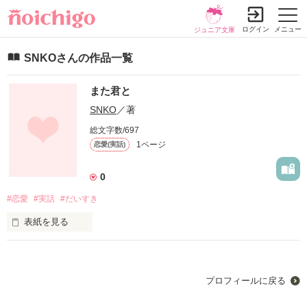
ログイン
メニュー
ジュニア文庫
SNKOさんの作品一覧
また君と
SNKO
／著
総文字数/697
1ページ
恋愛(実話)
0
#恋愛
#実話
#だいすき
表紙を見る
何回ダメになってもまた君と恋をしたい
プロフィールに戻る
作品を読む