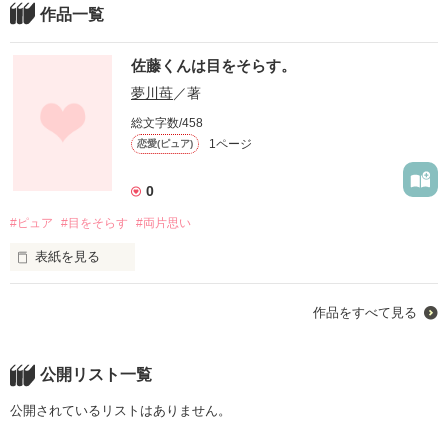
作品一覧
佐藤くんは目をそらす。
夢川苺
／著
総文字数/458
1ページ
恋愛(ピュア)
0
#ピュア
#目をそらす
#両片思い
表紙を見る
私の好きな佐藤くんは目をそらす。

作品をすべて見る
ぱちっと目があうたびに一瞬で染まっていく私の頬より早くそ
らしちゃう。

公開リスト一覧
__これは超絶ピュアな男の子と明るい女の子のおはなし。
公開されているリストはありません。