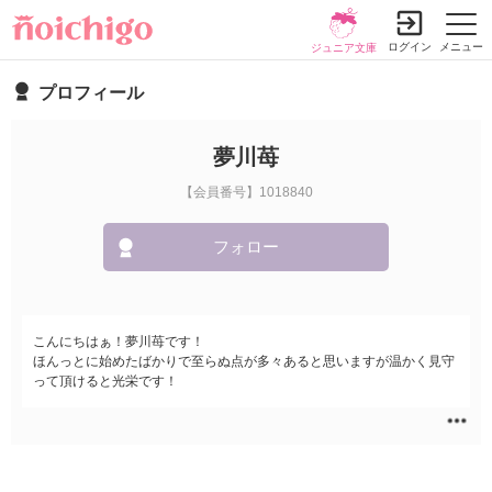
ログイン
メニュー
ジュニア文庫
プロフィール
夢川苺
【会員番号】1018840
フォロー
こんにちはぁ！夢川苺です！
ほんっとに始めたばかりで至らぬ点が多々あると思いますが温かく見守
って頂けると光栄です！