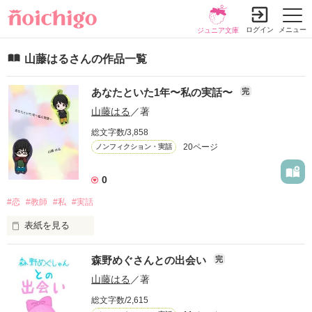
ログイン
メニュー
ジュニア文庫
山藤はるさんの作品一覧
あなたといた1年〜私の実話〜
完
山藤はる
／著
総文字数/3,858
20ページ
ノンフィクション・実話
0
#恋
#教師
#私
#実話
表紙を見る
去年、あなたに初めて出会いました。

森野めぐさんとの出会い
完
あなたは覚えてますか？

私は曖昧な記憶ですが、あなたに会ったことを覚えてます。

山藤はる
／著
総文字数/2,615
あなたに優しくされたこと、あなたに応援されたこと、
