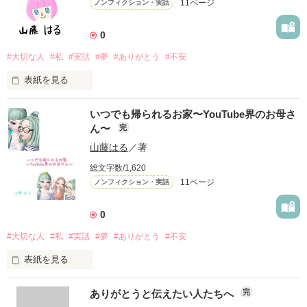
11ページ
ノンフィクション・実話
あなたに注意されたこと、あなたに冷めてしまったこと。

全て私の心に残ってます。

0
辛くたって、あなたがいれば私は幸せです。

#大切な人
#私
#実話
#夢
#ありがとう
#不安
もしも、あなたに出会えなければ私は今、何をしていたでしょ
表紙を見る
う……。

「いつでも帰れる家〜YouTube界のお母さん〜」に続いての第
あなたに初めて出会ってから1年が経ちました。

いつでも帰られるお家〜YouTube界のお母さ
2作。

初めて会った日、あのとき一目惚れをして、あなたに話を聞い
ん〜
完
てもらいたいと

森野めぐさんとの出会い。

山藤はる
／著
思える機会がありました。

総文字数/1,620
今回も、YouTube界のお母さんこと森野めぐさんについてを小
あなたが私に冷めても私はもう冷めないって決めました。

11ページ
ノンフィクション・実話
説にしていきたいと思います。

あなたへ、ありがとう。

森野めぐさんにあってから私は変わりました。

0
あなたは先生。私が生きてきた中でいちばん話しやすい男の先
そんな変わったことなど森野めぐさんに向けて綴ります。

#大切な人
#私
#実話
#夢
#ありがとう
#不安
生に

出会えてよかったです。これからもあなたといたい。

表紙を見る
表紙は森野めぐさんのファンの方(めぐっこさん)が作ってくだ
さりました。
ここに書いたることは私の実話です。

あなたは尊敬する方はいますか...？

あなたと出会ってから去年の4月から今年の1月までの話を

ありがとうと伝えたい人たちへ
完
ここに書き綴ります。