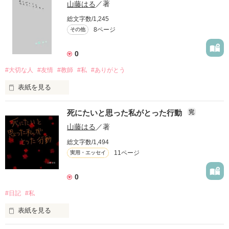
あなたは動画を見て感動したことはありますか...？

山藤はる
／著
作品を読む
総文字数/1,245
あなたはYouTuberさんに悩みを打ち明けれますか...？

8ページ
その他
作品を読む
私は今年に入り尊敬して感動して悩みを打ち明けれるYouTuber
0
さんに出会いました...。

#大切な人
#友情
#教師
#私
#ありがとう
一人で悩んでたこともそのYouTuberさんのおかげで今の私がこ
こにいます。

表紙を見る
そのYouTuberさんのモットーは

私がありがとうと伝えたい人たちがいます。

「いつでも帰られるお家」

死にたいと思った私がとった行動
完
というモットーで動画を上げていました。

なんで伝えたいかと言うと素直に目を見て言えないからです。

山藤はる
／著
私はそのYouTuberさんは私にとって、YouTube界のお母さんで
総文字数/1,494
伝えたい人は...

す。

11ページ
実用・エッセイ
同級生のAちゃん、Ｔさん、Eさん。

今回はそのYouTube界のお母さんについてのお話をします
0
先生方のS先生、A先生、Ｆ先生。

#日記
#私
作品を読む
伝えたい言葉は「ありがとう」

表紙を見る
ただその一言を目を見て言えればいいけれど言えない気持ちが
強い。
