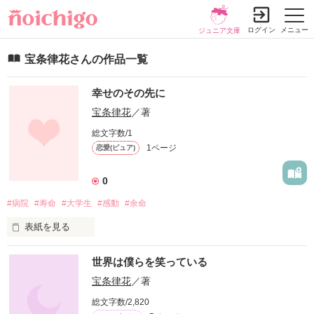
ログイン
メニュー
ジュニア文庫
宝条律花さんの作品一覧
幸せのその先に
宝条律花
／著
総文字数/1
1ページ
恋愛(ピュア)
0
#病院
#寿命
#大学生
#感動
#余命
表紙を見る
「あなたの寿命はあと2年です」

世界は僕らを笑っている
私にかけられた言葉

宝条律花
／著
総文字数/2,820
そこからは人形のように
