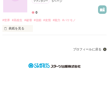
5ページ
ファンタジー
過ごす毎日

0
#世界
#高校生
#破壊
#信頼
#友情
#能力
#バケモノ
だったのに..

表紙を見る
残り1年で出会ってしまった

あぁ..また誰かが笑う

「これはお前達のせいだ」

プロフィールに戻る
変態に....

「救えないのなら..」

「消えてくれ」

病室で人形のように過ごす私の元に

カラカラ

アハハハハハ

現れたのは私に一目惚れしたという

フフフフ

キャハハハハハハハハハッ

一人の変態

出会ってすぐに

「ねぇ！本当に救えるんか？

    この世界で..」

「僕と結婚してください」
