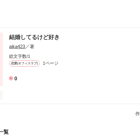
結婚してるけど好き
aika423
／著
総文字数/1
1ページ
恋愛(オフィスラブ)
0
作
作品を読む
一覧