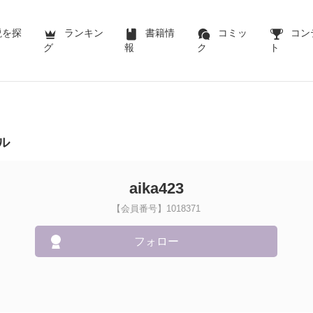
説を探
ランキン
書籍情
コミッ
コン
グ
報
ク
ト
ル
aika423
【会員番号】1018371
フォロー