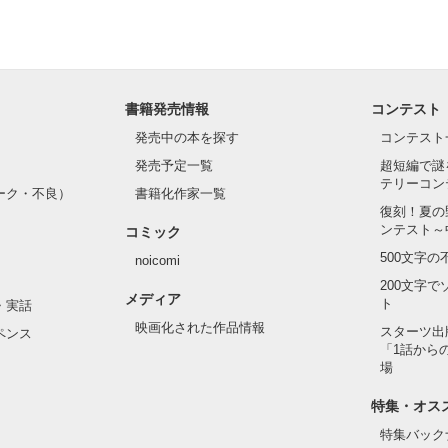
書籍発売情報
コンテスト
発売中の本を探す
コンテスト
発売予定一覧
超短編で謎
テリーコン
ーク・不良）
書籍化作家一覧
復刻！夏の
ンテスト～
コミック
500文字
noicomi
200文字
メディア
ト
・実話
映画化された作品情報
スターツ出
ペンス
「1話から
場
特集・オス
特集バック