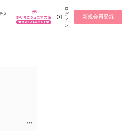
ロ
テス
グ
新規会員登録
イ
ン