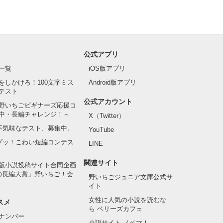
公式アプリ
一覧
iOS版アプリ
をしかけろ！100文字ミス
Android版アプリ
テスト
公式アカウント
野いちごビギナーズ応援コ
中・長編チャレンジ！～
X（Twitter）
の不気味なテスト、募集中。
YouTube
でゾッ！こわい短編コンテス
LINE
関連サイト
版小説投稿サイト合同企画
の長編大賞」野いちご！会
野いちごジュニア文庫公式サ
イト
女性に人気の小説を読むな
スメ
ら ベリーズカフェ
ナンバー
小説サイト ノベマ！