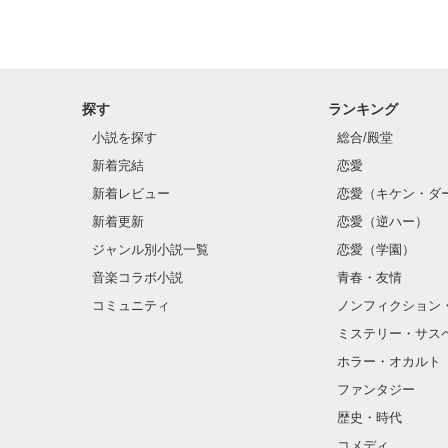
探す
ランキング
小説を探す
総合/殿堂
新着完結
恋愛
新着レビュー
恋愛（キケン・ダ
新着更新
恋愛（逆ハー）
ジャンル別小説一覧
恋愛（学園）
音楽コラボ小説
青春・友情
コミュニティ
ノンフィクション
ミステリー・サス
ホラー・オカルト
ファンタジー
歴史・時代
コメディ