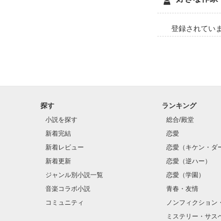
水彩画を専門とし
相原 慧人

登録されてい
Aihara keito

****

「佐倉は…なん
****

探す
ランキング
はじめまして､咲
美術部を題材に
小説を探す
総合/殿堂
新着完結
恋愛
新着レビュー
恋愛（キケン・ダ
新着更新
恋愛（逆ハー）
ジャンル別小説一覧
恋愛（学園）
音楽コラボ小説
青春・友情
コミュニティ
ノンフィクション
ミステリー・サス