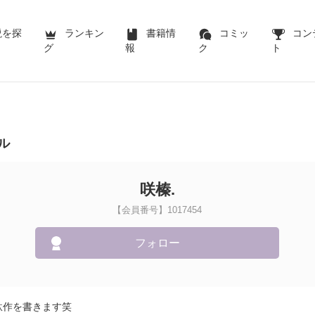
説を探
ランキン
書籍情
コミッ
コン
グ
報
ク
ト
ル
咲榛.
【会員番号】1017454
フォロー
駄作を書きます笑