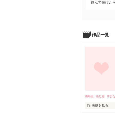
絡んで頂けたら
作品一覧
#先生
#恋愛
#切
表紙を見る