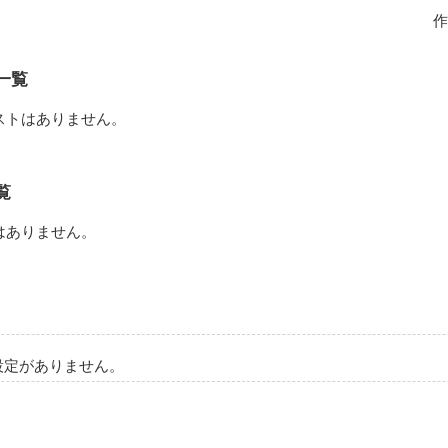
作
所｡

トワイライトの淡いひかりは、

一覧
番写実的にできる｡

ストはありません。
は使えない。

覧
はありません。
で高校三年生。

っかけで、水彩絵の具を扱えなくなる。

設定がありません。

