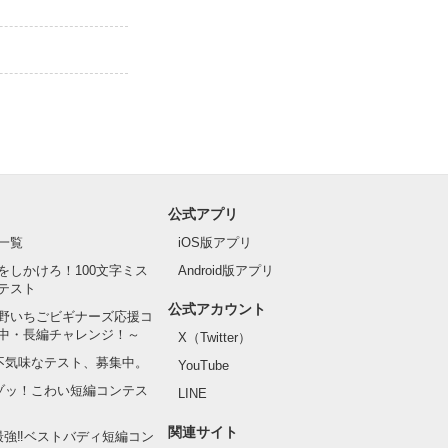
公式アプリ
一覧
iOS版アプリ
をしかけろ！100文字ミス
Android版アプリ
テスト
公式アカウント
野いちごビギナーズ応援コ
中・長編チャレンジ！～
X（Twitter）
の不気味なテスト、募集中。
YouTube
でゾッ！こわい短編コンテス
LINE
関連サイト
最強‼ベストバディ短編コン