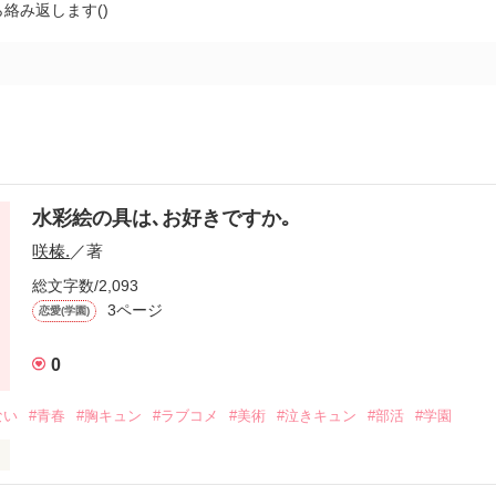
絡み返します()
水彩絵の具は､お好きですか｡
咲榛.
／著
総文字数/2,093
3ページ
恋愛(学園)
0
ない
#青春
#胸キュン
#ラブコメ
#美術
#泣きキュン
#部活
#学園