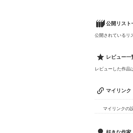
美術室｡

私が一番好きな場
部室に差し込む
公開リスト
水彩絵の具が一
公開されているリ
だけど

私は水彩絵の具
レビュー一
レビューした作品
****

美術部の副部長
マイリンク
ある出来事がき
佐倉 碧

Sakura midori

マイリンクの
×

新任の美術教諭｡
好きな作家