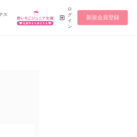
ロ
テス
グ
新規会員登録
イ
ン