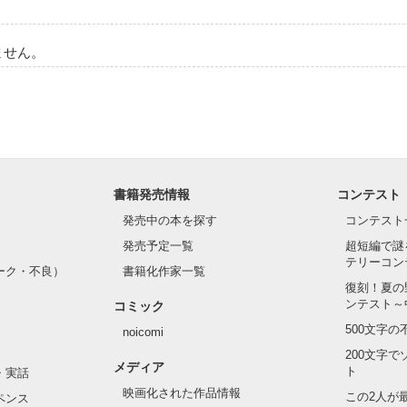
ている｡

ません。
で水彩が嫌いなの?」

書籍発売情報
コンテスト
榛と申します､!

したラブストーリーです。

発売中の本を探す
コンテスト
発売予定一覧
超短編で謎
テリーコン
ーク・不良）
書籍化作家一覧
復刻！夏の
作品を読む
ンテスト～
コミック
500文字
noicomi
200文字
メディア
ト
・実話
映画化された作品情報
この2人が
ペンス