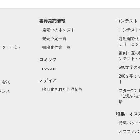
書籍発売情報
コンテスト
発売中の本を探す
コンテスト
発売予定一覧
超短編で謎
テリーコン
ーク・不良）
書籍化作家一覧
復刻！夏の
ンテスト～
コミック
500文字
noicomi
200文字
メディア
ト
・実話
映画化された作品情報
スターツ出
ペンス
「1話から
場
特集・オス
特集バック
オススメバ