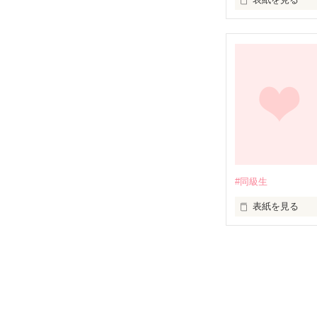
未編集
#同級生
表紙を見る
未編集