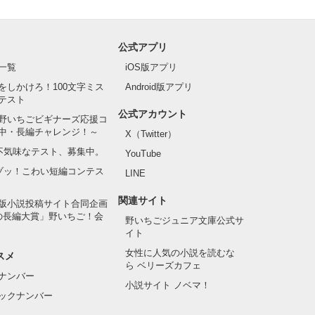
公式アプリ
一覧
iOS版アプリ
をしかけろ！100文字ミス
Android版アプリ
テスト
公式アカウント
野いちごビギナーズ応援コ
中・長編チャレンジ！～
X（Twitter）
の不気味なテスト、募集中。
YouTube
でゾッ！こわい短編コンテス
LINE
関連サイト
版小説投稿サイト合同企画
の長編大賞」野いちご！会
野いちごジュニア文庫公式サ
イト
女性に人気の小説を読むな
スメ
ら ベリーズカフェ
ナンバー
小説サイト ノベマ！
ックナンバー