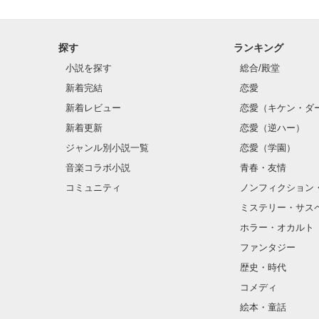
探す
ランキング
小説を探す
総合/殿堂
新着完結
恋愛
新着レビュー
恋愛（キケン・ダ
新着更新
恋愛（逆ハー）
ジャンル別小説一覧
恋愛（学園）
音楽コラボ小説
青春・友情
コミュニティ
ノンフィクション
ミステリー・サス
ホラー・オカルト
ファンタジー
歴史・時代
コメディ
絵本・童話