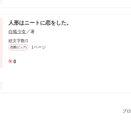
人形はニートに恋をした。
作品を読む
白狐少女
／著
総文字数/1
1ページ
恋愛(ピュア)
0
プロ
作品を読む