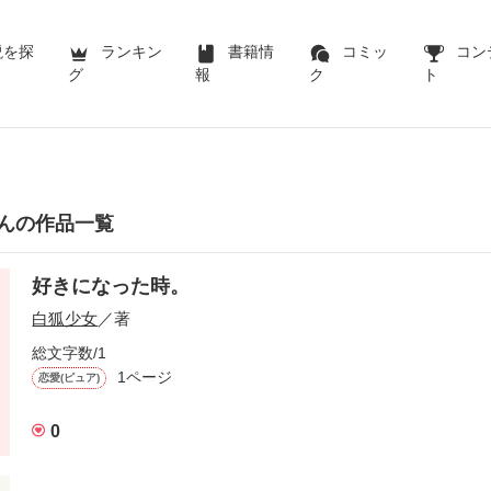
説を探
ランキン
書籍情
コミッ
コン
グ
報
ク
ト
んの作品一覧
好きになった時。
白狐少女
／著
総文字数/1
1ページ
恋愛(ピュア)
0