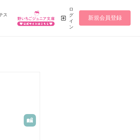
ロ
テス
グ
新規会員登録
イ
ン