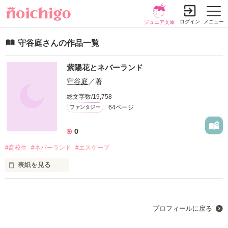
ログイン
メニュー
ジュニア文庫
守谷庭さんの作品一覧
紫陽花とネバーランド
守谷庭
／著
総文字数/19,758
64ページ
ファンタジー
0
#高校生
#ネバーランド
#エスケープ
表紙を見る
高校生1年。15歳。

大人と子どもの狭間。

プロフィールに戻る
死のうとしたあたしがたどり着いたのは
