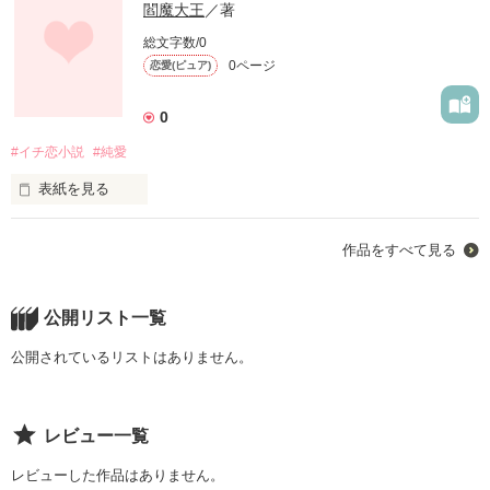
閻魔大王
／著
総文字数/0
0ページ
恋愛(ピュア)
0
#イチ恋小説
#純愛
表紙を見る
君に恋した私は...  

作品をすべて見る
あの日事故に遭わなかったら告白したのかな？

公開リスト一覧
鈍感系美少女             一途な苦労男子

公開されているリストはありません。
   笹野 雪       ×           鈴木  良太

レビュー一覧
『俺はこんなに好きなのにっ！......

お願いだ起きてくれよ.......雪 』
レビューした作品はありません。