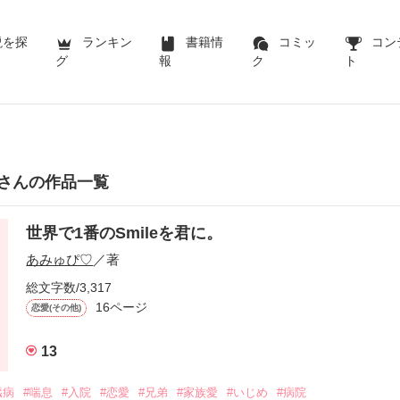
説を探
ランキン
書籍情
コミッ
コン
グ
報
ク
ト
さんの作品一覧
世界で1番のSmileを君に。
あみゅぴ♡
／著
総文字数/3,317
16ページ
恋愛(その他)
13
臓病
#喘息
#入院
#恋愛
#兄弟
#家族愛
#いじめ
#病院