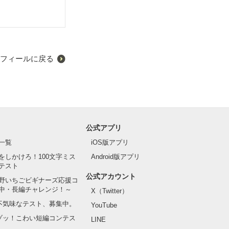
フィールに戻る
公式アプリ
一覧
iOS版アプリ
をしかけろ！100文字ミス
Android版アプリ
テスト
公式アカウント
野いちごビギナーズ応援コ
中・長編チャレンジ！～
X（Twitter）
の不気味なテスト、募集中。
YouTube
でゾッ！こわい短編コンテス
LINE