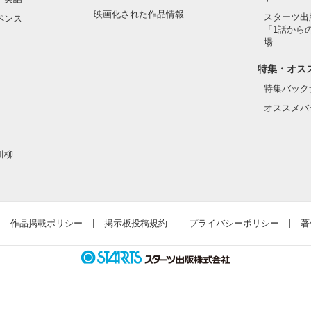
映画化された作品情報
スターツ出
ペンス
「1話から
ﾝ](30)

場
特集・オス
師。

特集バック
月家の母親代わり。

しい。

オススメバ
とやか。

川柳
ﾅﾀ](27)

内科。

作品掲載ポリシー
掲示板投稿規約
プライバシーポリシー
著
好き。

怖い。

ｷ](25)
