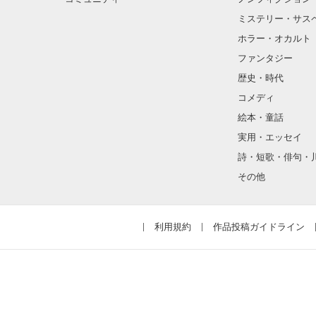
ミステリー・サス
如月 花音[ｷｻﾗｷﾞｶﾉ
ホラー・オカルト
ファンタジー
如月家の長女。

如月病院の看護
歴史・時代
両親がいない如
コメディ
結愛には特別優
絵本・童話
優しくて、おし
実用・エッセイ
詩・短歌・俳句・
如月 陽空 [ｷｻﾗｷﾞﾋ
その他
如月家の長男。

如月病院の心臓
結愛の主治医。

利用規約
作品投稿ガイドライン
結愛のことが大
優しいが怒ると
如月 夏輝[ｷｻﾗｷﾞﾅﾂ