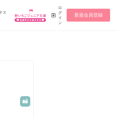
ロ
テス
グ
新規会員登録
イ
ン