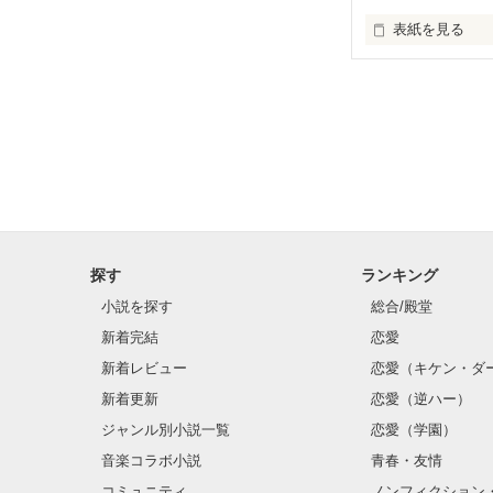
表紙を見る
嫌なことも

辛いことも

苦しいことも

探す
ランキング
小説を探す
総合/殿堂
僕達が笑顔に変
新着完結
恋愛
新着レビュー
恋愛（キケン・ダ
新着更新
恋愛（逆ハー）
だから、大丈夫。
ジャンル別小説一覧
恋愛（学園）
音楽コラボ小説
青春・友情
┈┈┈┈┈┈┈
コミュニティ
ノンフィクション