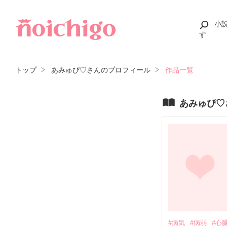
小
す
トップ
あみゅぴ♡さんのプロフィール
作品一覧
あみゅぴ♡
#病気
#病弱
#心