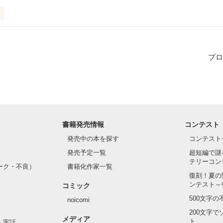
プロ
書籍発売情報
コンテスト
発売中の本を探す
コンテスト
えてあげるから。

発売予定一覧
超短編で謎
テリーコン
ーク・不良）
書籍化作家一覧
復刻！夏の


ンテスト～
コミック
500文字
noicomi
200文字
メディア
┈┈┈┈┈┈┈┈

ト
・実話