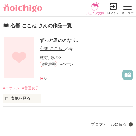
ログイン
メニュー
ジュニア文庫
心響‐ここね‐さんの作品一覧
ずっと君のとなり。
心響‐ここね‐
／著
総文字数/723
4ページ
恋愛(学園)
0
#イケメン
#普通女子
表紙を見る
イケメンな竜也（りゅうや）×普通女子の琴音（ことね）のラ
ブストーリー！

素っ気なかった竜也の態度が変わってきて、ドキドキしちゃ
プロフィールに戻る
う！？