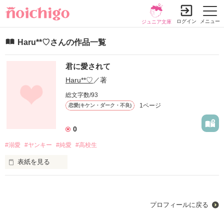
ログイン
メニュー
ジュニア文庫
Haru**♡さんの作品一覧
君に愛されて
Haru**♡
／著
総文字数/93
1ページ
恋愛(キケン・ダーク・不良)
0
#溺愛
#ヤンキー
#純愛
#高校生
表紙を見る
いつもまっすぐな君に、

気づいたら恋をしていたんだ…

プロフィールに戻る