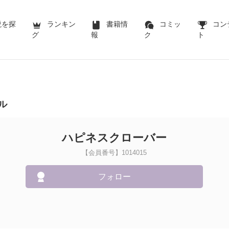
説を探
ランキン
書籍情
コミッ
コン
グ
報
ク
ト
ル
ハピネスクローバー
【会員番号】1014015
フォロー