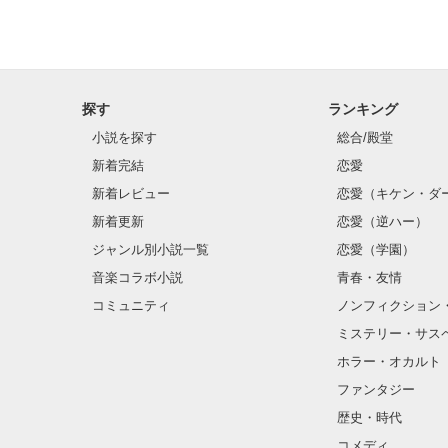
探す
ランキング
小説を探す
総合/殿堂
新着完結
恋愛
新着レビュー
恋愛（キケン・ダ
新着更新
恋愛（逆ハー）
ジャンル別小説一覧
恋愛（学園）
音楽コラボ小説
青春・友情
コミュニティ
ノンフィクション
ミステリー・サス
ホラー・オカルト
ファンタジー
歴史・時代
コメディ