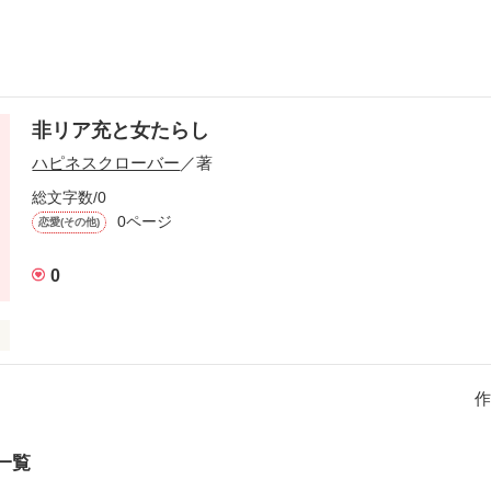
非リア充と女たらし
ハピネスクローバー
／著
総文字数/0
0ページ
恋愛(その他)
0
作
作品を読む
一覧