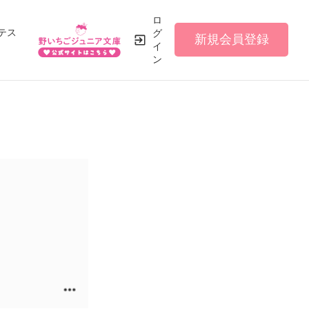
ロ
テス
グ
新規会員登録
イ
ン