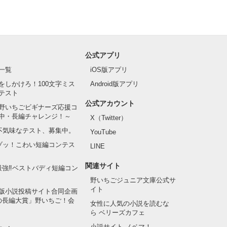
公式アプリ
一覧
iOS版アプリ
をしかけろ！100文字ミス
Android版アプリ
テスト
公式アカウント
野いちごビギナーズ応援コ
中・長編チャレンジ！～
X（Twitter）
の不気味なテスト、募集中。
YouTube
でゾッ！こわい短編コンテス
LINE
関連サイト
最強‼ベストバディ短編コン
野いちごジュニア文庫公式サ
イト
版小説投稿サイト合同企画
の長編大賞」野いちご！会
女性に人気の小説を読むな
ら ベリーズカフェ
小説サイト ノベマ！