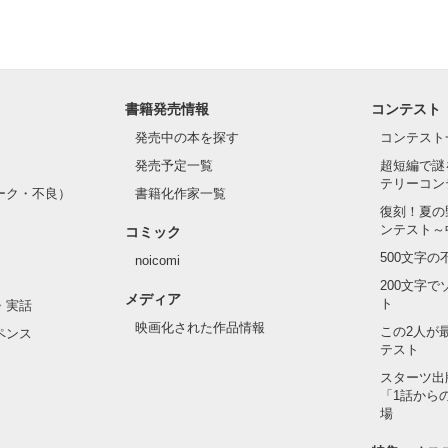
書籍発売情報
コンテスト
発売中の本を探す
コンテスト
発売予定一覧
超短編で謎
テリーコン
ーク・不良）
書籍化作家一覧
復刻！夏の
ンテスト～
コミック
500文字
noicomi
200文字
メディア
ト
・実話
映画化された作品情報
この2人が
ペンス
テスト
スターツ出
「1話から
場