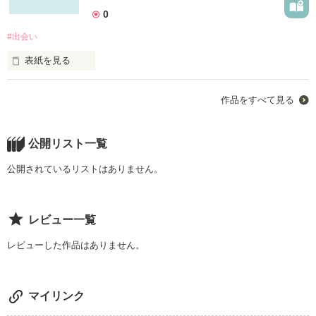
作品を読む
0
#出会い
表紙を見る
はじめまして、たとえです。

作品をすべて見る
私の初めての小説です。

読みにくいところが多々あると思いますが目をつぶっていただ
ければ嬉しいです。

・・・・・・・・・

公開リスト一覧
高校2年の秋 

公開されているリストはありません。
あなたがいて私がいた

その時間を消さないように

レビュー一覧
たくさんのありがとうと共にここに残します

レビューした作品はありません。
作品を読む
マイリンク