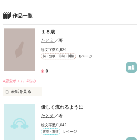
作品一覧
１８歳
たとえ
／著
総文字数/1,926
8ページ
詩・短歌・俳句・川柳
0
#恋愛ポエム
#悩み
表紙を見る
恋愛、将来の不安、悩み、社会への疑問

優しく流れるように
ジャンルを問わず、その時頭の中に浮かんできた思いを詩にし
ています。

たとえ
／著
共感しながら読んで頂ければ良いなと思います:)
総文字数/1,042
5ページ
青春・友情