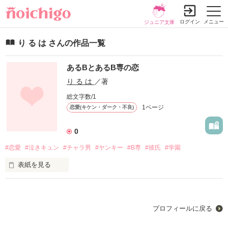
ログイン
メニュー
ジュニア文庫
り る は さんの作品一覧
あるBとあるB専の恋
り る は
／著
総文字数/1
1ページ
恋愛(キケン・ダーク・不良)
0
#恋愛
#泣きキュン
#チャラ男
#ヤンキー
#B専
#彼氏
#学園
表紙を見る
未編集
プロフィールに戻る
作品を読む