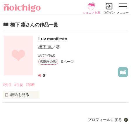
ログイン
メニュー
ジュニア文庫
橋下 凛さんの作品一覧
Luv manifesto
橋下 凛
／著
総文字数/0
0ページ
恋愛(その他)
0
#先生
#生徒
#禁断
表紙を見る
未編集
プロフィールに戻る
作品を読む