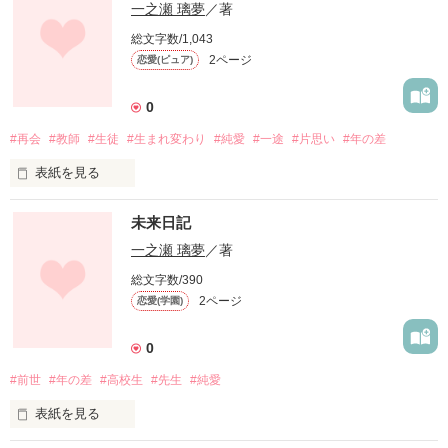
一之瀬 璃夢
／著
総文字数/1,043
2ページ
恋愛(ピュア)
0
#再会
#教師
#生徒
#生まれ変わり
#純愛
#一途
#片思い
#年の差
表紙を見る
あの日から俺はお前だけを待ち続けて思い続けている

未来日記
例えお前が覚えていなくたって

一之瀬 璃夢
／著
総文字数/390
俺が覚えているから、だから頼む、

2ページ
恋愛(学園)
もう一度俺の元へ、、、

0
#前世
#年の差
#高校生
#先生
#純愛
表紙を見る