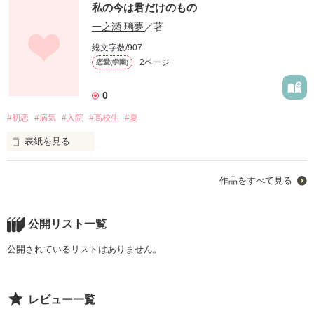
私の今は君だけのもの
恋なんて私には縁のないものだって、そう思っていた

一之瀬 璃夢
／著
だけど、それは違ったんだね

総文字数/907
2ページ
恋愛(学園)
ずっと昔に、キミと私は、永遠の恋に落ちていたんだね…

0
#初恋
#病気
#入院
#高校生
#夏
ずっと、待っていてくれてありがとう・・・

表紙を見る
私はもう、いなくならないから

作品をすべて見る
だからこの先も、、キミと、、、

今、この瞬間(ﾄｷ)は一生訪れない大切な瞬間だから・・・

公開リスト一覧
ーーーーーーーー

公開されているリストはありません。
START.2018.03.28

FINISH.

ーーーーーーーーー

レビュー一覧