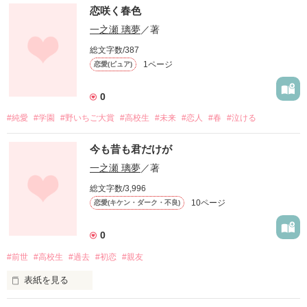
作品を読む
恋咲く春色
ーイケナイ恋

一之瀬 璃夢
／著
総文字数/387
それは知っていた

1ページ
恋愛(ピュア)
でも恋はするものじゃない、落ちてしまうものだから

0
#純愛
#学園
#野いちご大賞
#高校生
#未来
#恋人
#春
#泣ける
違う、これは恋じゃない

頭ではそう思っていても、心は言うことを聞いくれない

今も昔も君だけが
一之瀬 璃夢
／著
君と出会って恋をして･･･

総文字数/3,996
10ページ
恋愛(キケン・ダーク・不良)
0
#前世
#高校生
#過去
#初恋
#親友
表紙を見る
作品を読む