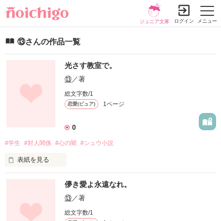
ログイン
メニュー
ジュニア文庫
⑬さんの作品一覧
光さす教室で。
⑬
／著
総文字数/1
1ページ
恋愛(ピュア)
0
#学生
#対人関係
#心の闇
#シュウ小説
表紙を見る
┈┈┈┈┈┈┈ ❁ ❁ ❁ ┈┈┈┈┈┈┈┈

儚き愛よ永遠なれ。
暖かな風が吹く。

⑬
／著
総文字数/1
窓からは優しい陽の光が入り込む。
