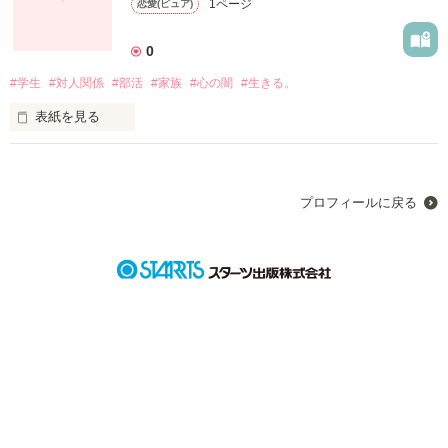
1ページ
恋愛(ピュア)
いつものように君の髪が風になびいて

0
あぁ、全く。この人はなんて

#学生
#対人関係
#部活
#家族
#心の闇
#生きる。
『綺麗なんでしょう』

表紙を見る
┈┈┈┈┈┈┈ ❁ ❁ ❁ ┈┈┈┈┈┈┈┈
プロフィールに戻る
作品を読む
作品を読む