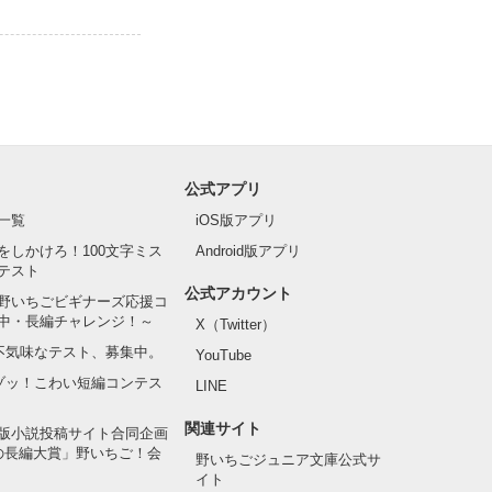
公式アプリ
一覧
iOS版アプリ
をしかけろ！100文字ミス
Android版アプリ
テスト
公式アカウント
野いちごビギナーズ応援コ
中・長編チャレンジ！～
X（Twitter）
の不気味なテスト、募集中。
YouTube
でゾッ！こわい短編コンテス
LINE
関連サイト
版小説投稿サイト合同企画
の長編大賞」野いちご！会
野いちごジュニア文庫公式サ
イト