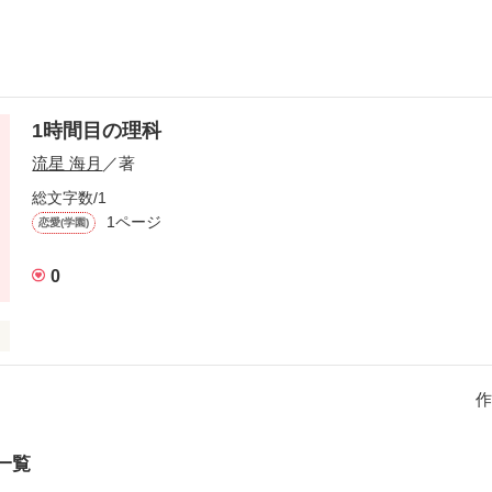
1時間目の理科
流星 海月
／著
総文字数/1
1ページ
恋愛(学園)
0
作
作品を読む
一覧