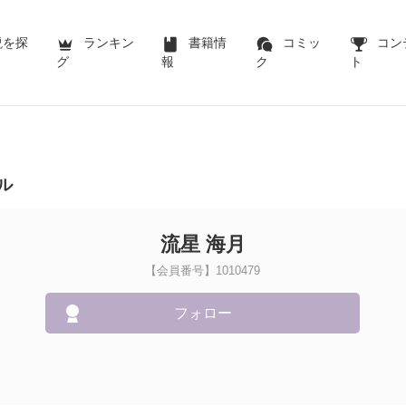
説を探
ランキン
書籍情
コミッ
コン
グ
報
ク
ト
ル
流星 海月
【会員番号】1010479
フォロー