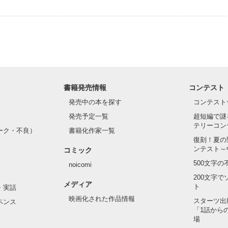
書籍発売情報
コンテスト
発売中の本を探す
コンテスト
発売予定一覧
超短編で謎
テリーコン
ーク・不良）
書籍化作家一覧
復刻！夏の
ンテスト～
コミック
500文字
noicomi
200文字
メディア
ト
・実話
映画化された作品情報
スターツ出
ペンス
「1話から
場