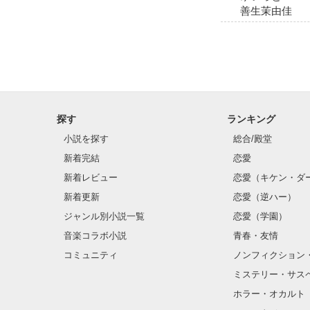
善生茉由佳
探す
ランキング
小説を探す
総合/殿堂
新着完結
恋愛
新着レビュー
恋愛（キケン・ダ
新着更新
恋愛（逆ハー）
ジャンル別小説一覧
恋愛（学園）
音楽コラボ小説
青春・友情
コミュニティ
ノンフィクション
ミステリー・サス
ホラー・オカルト