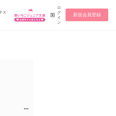
ロ
テス
グ
新規会員登録
イ
ン