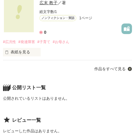
広末 教子
／著
総文字数/1
1ページ
ノンフィクション・実話
0
#広汎性
#発達障害
#子育て
#お母さん
表紙を見る
発達障害（広汎性発達障害）の男の子を育てている母です。

作品をすべて見る
うまく伝えられるか自分でも不安ですが私の体験した話し、現
在など私の視点で書いていきたいと思います。

色々なご意見はあると思いますがあくまで私達家族の話しなの
で批判されても困ります！

公開リスト一覧
（笑）
公開されているリストはありません。
作品を読む
レビュー一覧
レビューした作品はありません。