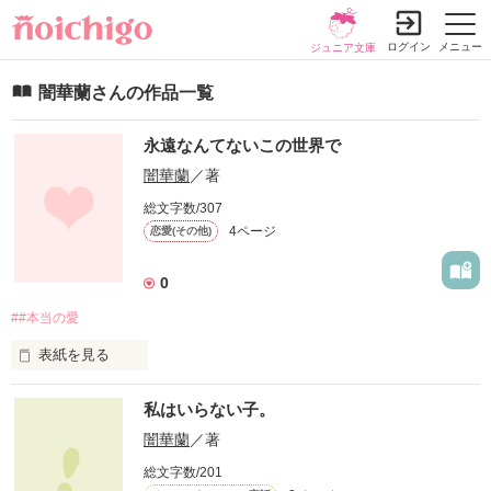
ログイン
メニュー
ジュニア文庫
闇華蘭さんの作品一覧
永遠なんてないこの世界で
闇華蘭
／著
総文字数/307
4ページ
恋愛(その他)
0
##本当の愛
表紙を見る
未編集
私はいらない子。
闇華蘭
／著
作品を読む
総文字数/201