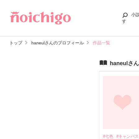
小
す
トップ
haneulさんのプロフィール
作品一覧
haneul
#七色
#キャンパス