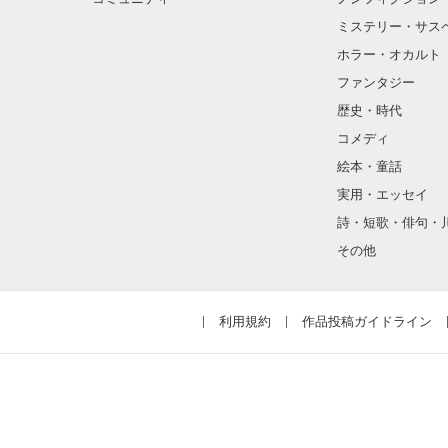
ミステリー・サス
  〇。゜.*･｡〇。゜.*･｡〇 

たくさんの思い出
ホラー・オカルト
たくさんの幸せ

ファンタジー
一番生きた心地
〇。゜.*･｡〇。゜.
歴史・時代
コメディ
絵本・童話
実用・エッセイ
詩・短歌・俳句・
その他
利用規約
作品投稿ガイドライン