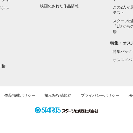
映画化された作品情報
この2人が
ペンス
を繰り返し、

テスト
スターツ出
り返し、

「1話から
場
しくないものの区別もつかぬまま、

特集・オス
っくりと、でも確実に過ぎていった。

特集バック
オススメバ
川柳
作品掲載ポリシー
掲示板投稿規約
プライバシーポリシー
著
作品を読む