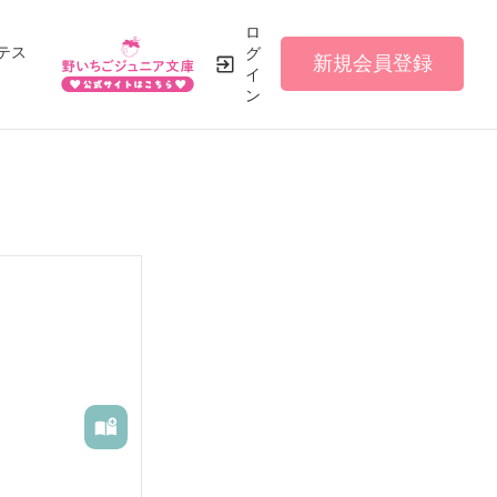
ロ
テス
グ
新規会員登録
イ
ン