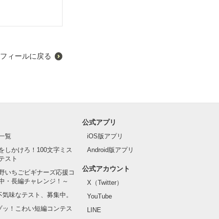
フィールに戻る
いつも笑ってい
公式アプリ
一覧
iOS版アプリ
をしかけろ！100文字ミス
Android版アプリ
テスト
公式アカウント
野いちごビギナーズ応援コ
中・長編チャレンジ！～
X（Twitter）
の不気味なテスト、募集中。
YouTube
でゾッ！こわい短編コンテス
LINE