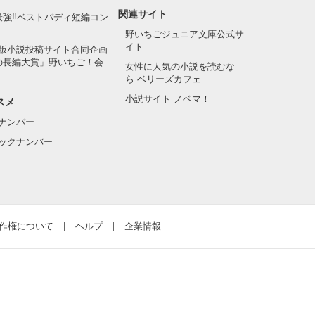
関連サイト
最強‼ベストバディ短編コン
野いちごジュニア文庫公式サ
イト
版小説投稿サイト合同企画
の長編大賞」野いちご！会
女性に人気の小説を読むな
ら ベリーズカフェ
小説サイト ノベマ！
スメ
ナンバー
ックナンバー
作権について
ヘルプ
企業情報