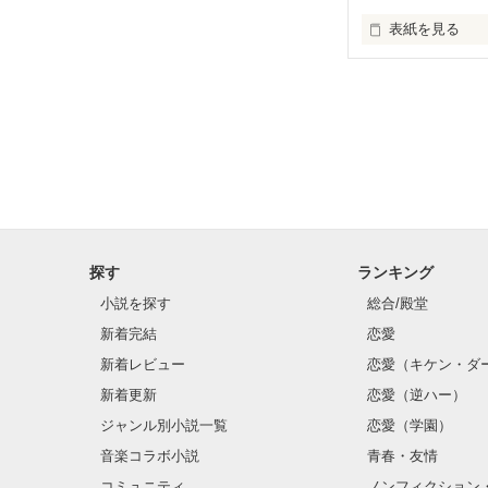
表紙を見る
中学2年生の時
みんなからバカ
ました。

辛くないはずが
それが気になっ
探す
ランキング
そしてそこから
小説を探す
総合/殿堂
新着完結
恋愛
「出会い」と「
新着レビュー
恋愛（キケン・ダ
新着更新
恋愛（逆ハー）
「もし」と「ま
ジャンル別小説一覧
恋愛（学園）
「今」と「過去
音楽コラボ小説
青春・友情
コミュニティ
ノンフィクション