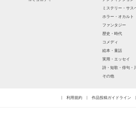
ミステリー・サス
間違いや勘違い
ホラー・オカルト
競争や衝突を繰
ファンタジー
正しいものと正
歴史・時代
コメディ
僕らの日々はゆ
絵本・童話
実用・エッセイ
詩・短歌・俳句・
そんな物語。

その他
利用規約
作品投稿ガイドライン