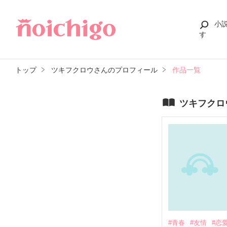
小
す
トップ
ツキフクロウさんのプロフィール
作品一覧
ツキフクロ
#青春
#友情
#恋