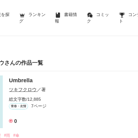
説を探
ランキン
書籍情
コミッ
コン
グ
報
ク
ト
ウさんの作品一覧
Umbrella
ツキフクロウ
／著
総文字数/12,885
7ページ
青春・友情
0
愛
#雨
#傘