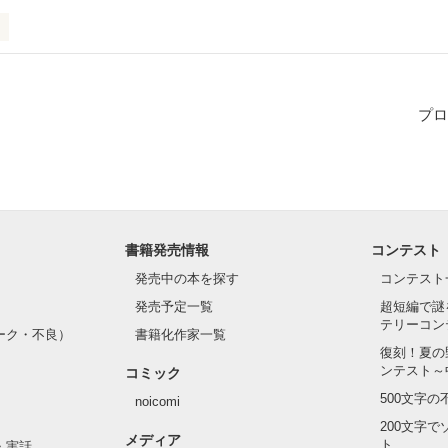
、半年ほどだがクラスに変わった女の子がいました。

プロ
にされ、虫けらのような目で見られつらいいじめを受けていても彼女は
ないのに、それでも彼女はいつも笑っていました。

て目が離せなくてある日声をかけました。

書籍発売情報
コンテスト
僕と彼女の物語が始まったのです。

発売中の本を探す
コンテスト
発売予定一覧
超短編で謎
テリーコン
別れ」と「再会」があって、

ーク・不良）
書籍化作家一覧
復刻！夏の
たね」と「さようなら」を音符にした、

ンテスト～
コミック
500文字
noicomi
」と「未来」の物語。

200文字
メディア
ト
・実話