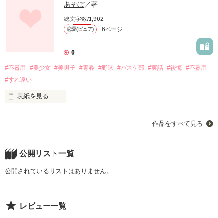
あそぼ
／著
総文字数/1,962
6ページ
恋愛(ピュア)
0
#不器用
#美少女
#美男子
#青春
#野球
#バスケ部
#実話
#後悔
#不器用
#すれ違い
表紙を見る
中3の蓮見椎羅（ハスミシイラ）

作品をすべて見る
は小さい頃から男女問わず人気だった。

友達もたくさんいた。    

公開リスト一覧
彼氏もいた。 

公開されているリストはありません。
いや、正しく言うと彼氏は前まではいた。

レビュー一覧
その元彼の名前は 成瀬未来（ナルセミライ）
