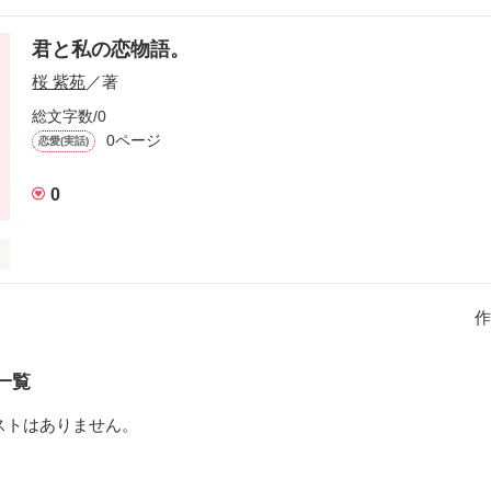
なだけだった。

君と私の恋物語。
桜 紫苑
／著
た、たくさんのことを

総文字数/0
今日も、この世界を

0ページ
恋愛(実話)


0
大好きな人。

きだった人。
作
作品を読む
作品を読む
一覧
ストはありません。