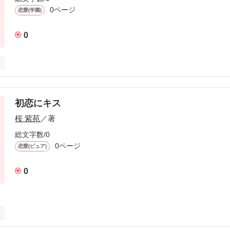
作品を読む
0ページ
恋愛(学園)
0
初恋にキス
作品を読む
桜 紫苑
／著
総文字数/0
0ページ
恋愛(ピュア)
0