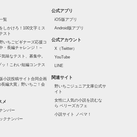
公式アプリ
一覧
iOS版アプリ
をしかけろ！100文字ミス
Android版アプリ
テスト
公式アカウント
野いちごビギナーズ応援コ
中・長編チャレンジ！～
X（Twitter）
の不気味なテスト、募集中。
YouTube
でゾッ！こわい短編コンテス
LINE
関連サイト
版小説投稿サイト合同企画
の長編大賞」野いちご！会
野いちごジュニア文庫公式サ
イト
女性に人気の小説を読むな
スメ
ら ベリーズカフェ
ナンバー
小説サイト ノベマ！
ックナンバー