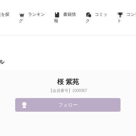
説を探
ランキン
書籍情
コミッ
コン
グ
報
ク
ト
ル
桜 紫苑
【会員番号】1009367
フォロー