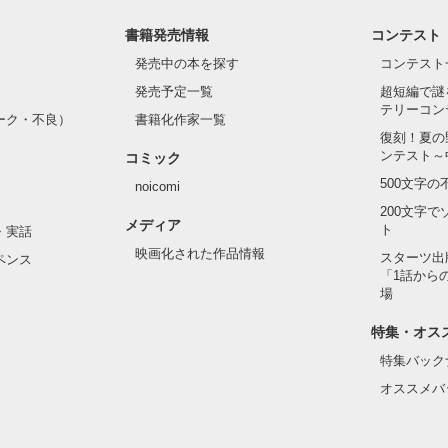
書籍発売情報
コンテスト
発売中の本を探す
コンテスト
発売予定一覧
超短編で謎
テリーコン
ーク・不良）
書籍化作家一覧
復刻！夏の
ンテスト～
コミック
500文字
noicomi
200文字
メディア
ト
・実話
映画化された作品情報
スターツ出
ペンス
「1話から
場
特集・オス
特集バック
オススメバ