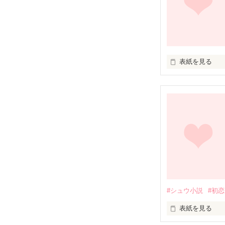
表紙を見る
未編集
#シュウ小説
#初恋
表紙を見る