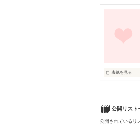
ただ、君が好き
初恋だった。

君が教えてくれ
忘れずに、私は
生きていきます。
ありがとうね。
表紙を見る
さよなら。大好
未編集
公開リスト
公開されているリ