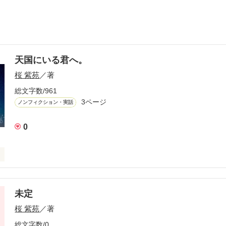
天国にいる君へ。
桜 紫苑
／著
総文字数/961
3ページ
ノンフィクション・実話
0
話したこともない

未定
桜 紫苑
／著
総文字数/0