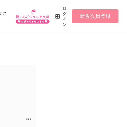
ロ
テス
グ
新規会員登録
イ
ン