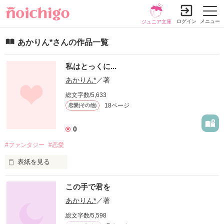
ログイン
メニュー
ジュニア文庫
あかりん*さんの作品一覧
私はとっくに...
あかりん*
／著
総文字数/5,633
18ページ
恋愛(その他)
0
#ファンタジー
#恋愛
表紙を見る
未編集
この手で君を
あかりん*
／著
作品を読む
総文字数/5,598