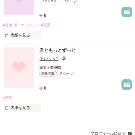
7ページ
ファンタジー
0
#冒険
#ファンタジー
#恋愛
表紙を見る
未編集
君ともっとずっと
あかりん*
／著
作品を読む
総文字数/683
2ページ
恋愛(学園)
0
#恋愛
表紙を見る
未編集
プロフィールに戻る