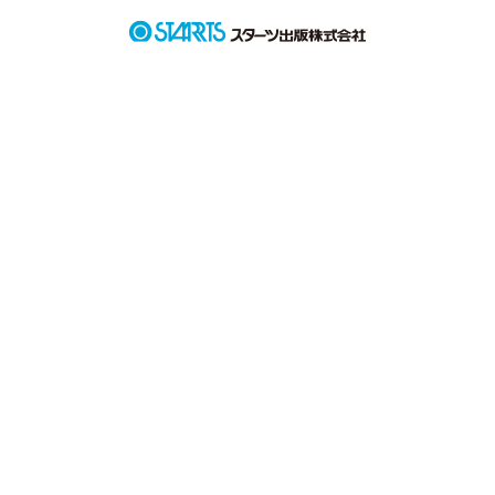
本当に嫌いだった。

でも、行かないと言う選択肢がない。

そんなに息の詰まるところに居れたのは、君がいるから。

だからかもしれない。
作品を読む