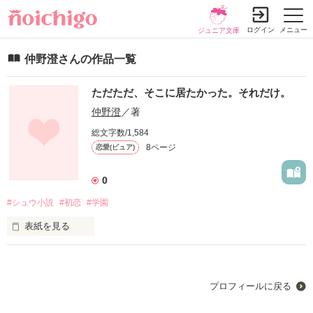
ログイン
メニュー
ジュニア文庫
仲野澄さんの作品一覧
ただただ、そこに居たかった。それだけ。
仲野澄
／著
総文字数/1,584
8ページ
恋愛(ピュア)
0
#シュウ小説
#初恋
#学園
表紙を見る
ただただ、そこに居たかった。

それだけで学校に行く。

私が居ていいと言われる場所は

プロフィールに戻る
本当に狭くて、

本当に危険で、
