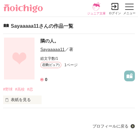
ログイン
メニュー
ジュニア文庫
Sayaaaaa11さんの作品一覧
隣の人。
Sayaaaaa11
／著
総文字数/1
1ページ
恋愛(ピュア)
0
#野球
#高校
#恋
表紙を見る
     高校生活の始まり。

プロフィールに戻る