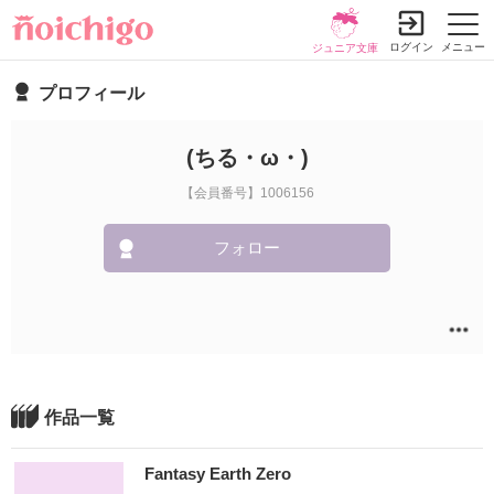
ログイン
メニュー
ジュニア文庫
プロフィール
(ちる・ω・)
【会員番号】1006156
フォロー
作品一覧
Fantasy Earth Zero