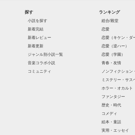
探す
ランキング
小説を探す
総合/殿堂
新着完結
恋愛
新着レビュー
恋愛（キケン・ダ
新着更新
恋愛（逆ハー）
ジャンル別小説一覧
恋愛（学園）
音楽コラボ小説
青春・友情
コミュニティ
ノンフィクション
ミステリー・サス
ホラー・オカルト
ファンタジー
歴史・時代
コメディ
絵本・童話
実用・エッセイ