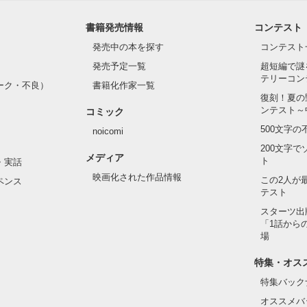
書籍発売情報
コンテスト
発売中の本を探す
コンテスト
発売予定一覧
超短編で謎
テリーコン
ーク・不良）
書籍化作家一覧
復刻！夏の
ンテスト～
コミック
500文字
noicomi
200文字
メディア
ト
・実話
映画化された作品情報
この2人が
ペンス
テスト
スターツ出
「1話から
場
特集・オス
特集バック
オススメバ