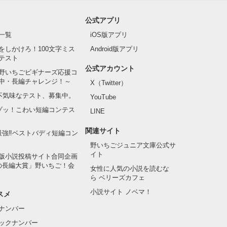
公式アプリ
一覧
iOS版アプリ
をしかけろ！100文字ミス
Android版アプリ
テスト
公式アカウント
野いちごビギナーズ応援コ
中・長編チャレンジ！～
X（Twitter）
の不気味なテスト、募集中。
YouTube
でゾッ！こわい短編コンテス
LINE
関連サイト
最強‼ベストバディ短編コン
野いちごジュニア文庫公式サ
イト
版小説投稿サイト合同企画
の長編大賞」野いちご！会
女性に人気の小説を読むな
ら ベリーズカフェ
小説サイト ノベマ！
スメ
ナンバー
ックナンバー