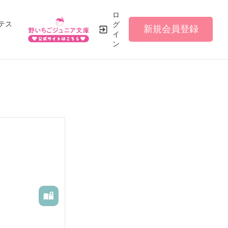
ロ
テス
グ
新規会員登録
イ
ン