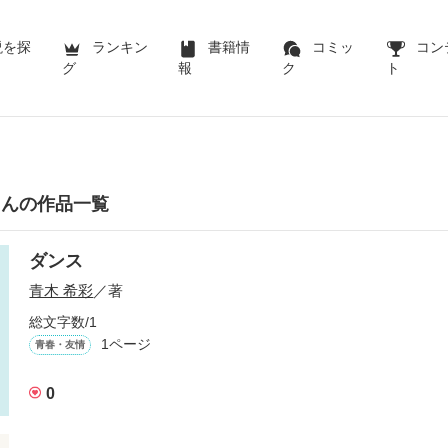
説を探
ランキン
書籍情
コミッ
コン
グ
報
ク
ト
さんの作品一覧
ダンス
青木 希彩
／著
総文字数/1
1ページ
青春・友情
0