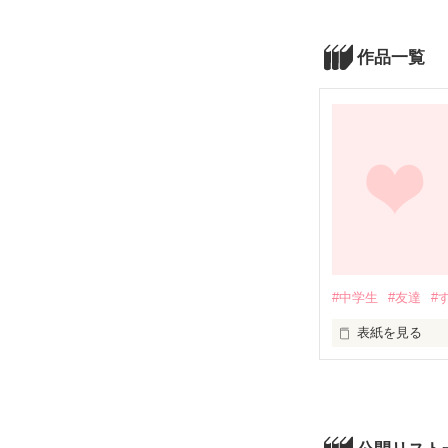
作品一覧
#中学生
#友達
#
表紙を見る
仲が良かった異
そこに隠されて