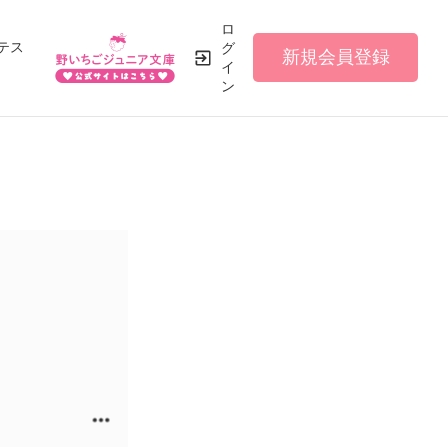
ロ
テス
グ
新規会員登録
イ
ン