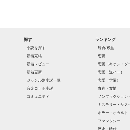
探す
ランキング
小説を探す
総合/殿堂
新着完結
恋愛
新着レビュー
恋愛（キケン・ダ
新着更新
恋愛（逆ハー）
ジャンル別小説一覧
恋愛（学園）
音楽コラボ小説
青春・友情
コミュニティ
ノンフィクション
ミステリー・サス
ホラー・オカルト
ファンタジー
歴史・時代