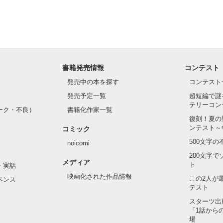
書籍発売情報
コンテスト
発売中の本を探す
コンテスト
発売予定一覧
超短編で謎
テリーコン
ーク・不良）
書籍化作家一覧
復刻！夏の
ンテスト～
コミック
500文字
noicomi
200文字
メディア
ト
・実話
映画化された作品情報
この2人が
ペンス
テスト
スターツ出
「1話から
場