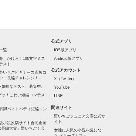
公式アプリ
一覧
iOS版アプリ
をしかけろ！100文字ミス
Android版アプリ
テスト
公式アカウント
野いちごビギナーズ応援コ
中・長編チャレンジ！～
X（Twitter）
の不気味なテスト、募集中。
YouTube
でゾッ！こわい短編コンテス
LINE
関連サイト
最強‼ベストバディ短編コン
野いちごジュニア文庫公式サ
イト
版小説投稿サイト合同企画
の長編大賞」野いちご！会
女性に人気の小説を読むな
ら ベリーズカフェ