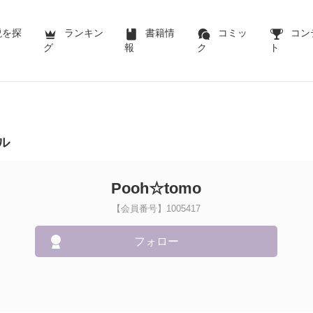
説を探
ランキン
書籍情
コミッ
コン
グ
報
ク
ト
ル
Pooh☆tomo
【会員番号】1005417
フォロー