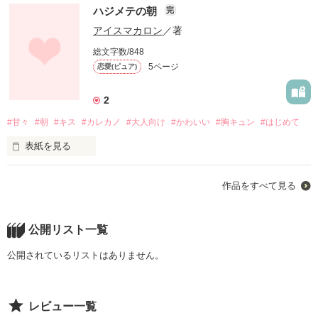
めっちゃ、めっちゃめっちゃ好きやねんで？

ハジメテの朝
完
アイスマカロン
／著
総文字数/848
このキモチ、届いてな…

5ページ
恋愛(ピュア)
2
#甘々
#朝
#キス
#カレカノ
#大人向け
#かわいい
#胸キュン
#はじめて
　　　　　　　瀬尾 聖(ﾋｼﾞﾘ)&速水 崇(ｼｭｳ)

表紙を見る
あまいお話って難しいですよね…

作品を読む
作品をすべて見る
クールだけどドSな彼氏京くん

公開リスト一覧
純粋で初々しい彼女陽葵

公開されているリストはありません。
そんな二人のはじめての朝を京くん目線で書きました！

レビュー一覧
超短編です。