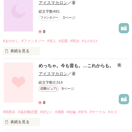
アイスマカロン
／著
総文字数/481
3ページ
ファンタジー
0
#あやかし
#ファンタジー
#視人
#恋愛
#明治
#もののけ
表紙を見る
もののけの世界へようこそ
めっちゃ。今も昔も。…これからも。
完
アイスマカロン
／著
作品を読む
総文字数/2,514
9ページ
恋愛(ピュア)
0
#関西弁
#遠距離恋愛
#切ない
#感動
#短編
#俳句
#サークル
#キス
表紙を見る