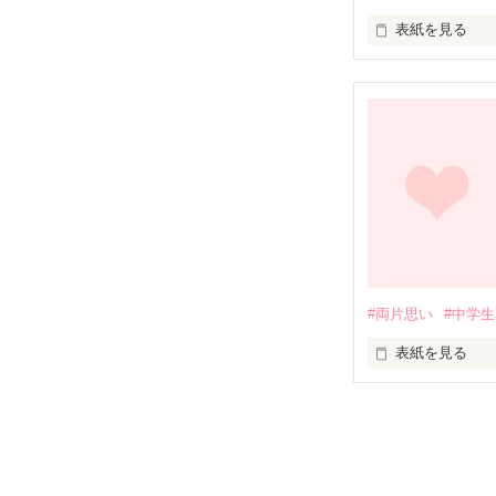
表紙を見る
未編集 

      「おい！さあや！｣

   「ええ！なんであたしの名前知ってるの？｣

#両片思い
#中学生
         クラスが違うふたりの恋

表紙を見る
中学一年最後の
していたさやか
友達に好きな人
どーなるの？？