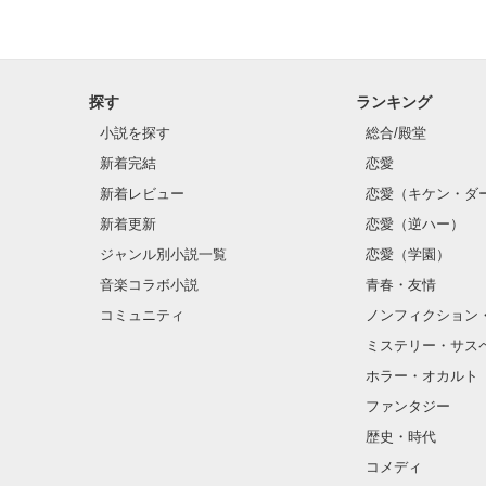
探す
ランキング
小説を探す
総合/殿堂
新着完結
恋愛
新着レビュー
恋愛（キケン・ダ
新着更新
恋愛（逆ハー）
ジャンル別小説一覧
恋愛（学園）
音楽コラボ小説
青春・友情
    みんなの高嶺の花で天然な女子中学生

コミュニティ
ノンフィクション
             さあや

ミステリー・サス
               ×

ホラー・オカルト
ファンタジー
      テニスバカでツンデレ人気男子

             ゆうま

歴史・時代
コメディ