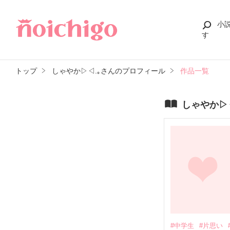
小
す
トップ
しゃやか▷◁.｡さんのプロフィール
作品一覧
しゃやか▷
#中学生
#片思い