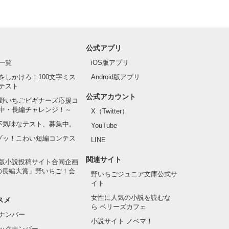
公式アプリ
一覧
iOS版アプリ
をしかけろ！100文字ミス
Android版アプリ
テスト
公式アカウント
野いちごビギナーズ応援コ
中・長編チャレンジ！～
X（Twitter）
の不気味なテスト、募集中。
YouTube
でゾッ！こわい短編コンテス
LINE
関連サイト
版小説投稿サイト合同企画
の長編大賞」野いちご！会
野いちごジュニア文庫公式サ
イト
女性に人気の小説を読むな
スメ
ら ベリーズカフェ
ナンバー
小説サイト ノベマ！
ックナンバー