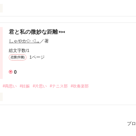
君と私の微妙な距離⋆⑅
しゃやか▷◁.｡
／著
総文字数/1
1ページ
恋愛(学園)
0
#両思い
#妊娠
#片思い
#テニス部
#吹奏楽部
春休み。友達と進級パーティーを

。その中には、好きな人もいて…

をばらされちゃった！？

プロ