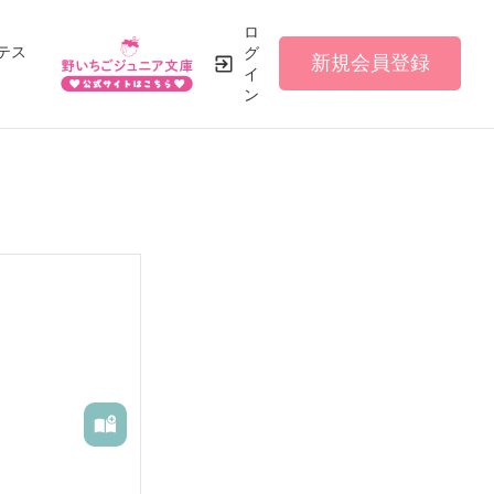
ロ
テス
グ
新規会員登録
イ
ン