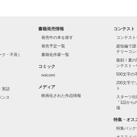
作品を読む
書籍発売情報
コンテスト
発売中の本を探す
コンテスト
発売予定一覧
超短編で謎
テリーコン
ーク・不良）
書籍化作家一覧
復刻！夏の
ンテスト～
コミック
500文字
noicomi
200文字
メディア
ト
・実話
映画化された作品情報
スターツ出
ペンス
「1話から
場
特集・オス
特集バック
オススメバ