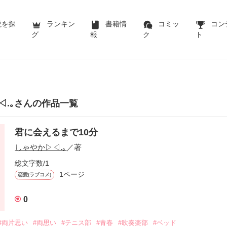
説を探
ランキン
書籍情
コミッ
コン
グ
報
ク
ト
◁.｡さんの作品一覧
君に会えるまで10分
しゃやか▷◁.｡
／著
総文字数/1
1ページ
恋愛(ラブコメ)
0
#両片思い
#両思い
#テニス部
#青春
#吹奏楽部
#ベッド