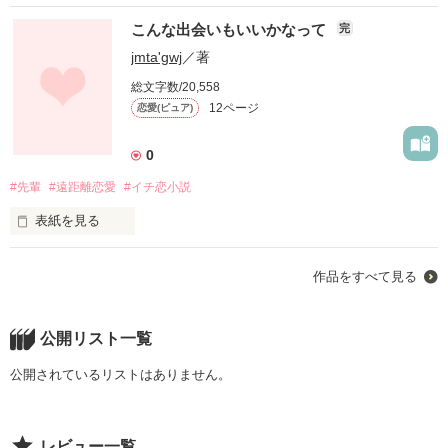
こんな出会いもいいかなって
完
jmta'gwj
／著
総文字数/20,558
12ページ
恋愛(ピュア)
0
#先輩
#遠距離恋愛
#イチ恋小説
表紙を見る
みっちゃんに勧められなかったら

作品をすべて見る
あの時保健室に行ってたかったら

今この幸せは無かったのかもしれない。

公開リスト一覧
ちゃんと一つ一つに意味がある

公開されているリストはありません。
レビュー一覧