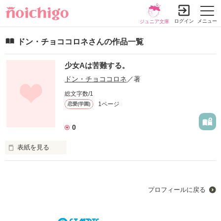
ログイン
メニュー
ジュニア文庫
ドン・チョココロネさんの作品一覧
少女Aは苦難する。
ドン・チョココロネ
／著
総文字数/1
1ページ
恋愛(学園)
0
表紙を見る
未編集
プロフィールに戻る
作品を読む