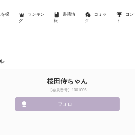
説を探
ランキン
書籍情
コミッ
コン
グ
報
ク
ト
ル
桜田侍ちゃん
【会員番号】1001006
フォロー