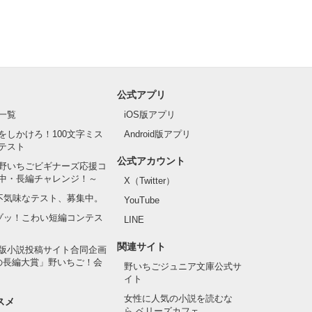
公式アプリ
一覧
iOS版アプリ
をしかけろ！100文字ミス
Android版アプリ
テスト
公式アカウント
野いちごビギナーズ応援コ
中・長編チャレンジ！～
X（Twitter）
の不気味なテスト、募集中。
YouTube
でゾッ！こわい短編コンテス
LINE
関連サイト
版小説投稿サイト合同企画
の長編大賞」野いちご！会
野いちごジュニア文庫公式サ
イト
女性に人気の小説を読むな
スメ
ら ベリーズカフェ