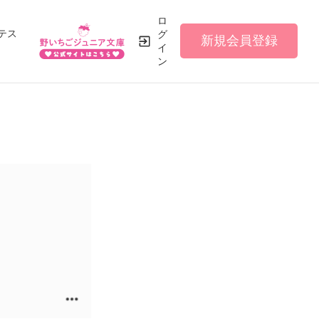
ロ
テス
グ
新規会員登録
イ
ン