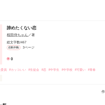
諦めたくない恋
桜田侍ちゃん
／著
総文字数/467
3ページ
恋愛(学園)
0
級委員
#カッコいい
#生徒会
#恋
#中学生
#中学校
#可愛い
#青春
ーしよー。
作
作品を読む