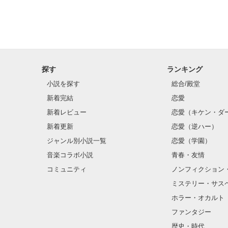
探す
ランキング
小説を探す
総合/殿堂
新着完結
恋愛
新着レビュー
恋愛（キケン・ダ
新着更新
恋愛（逆ハー）
ジャンル別小説一覧
恋愛（学園）
音楽コラボ小説
青春・友情
コミュニティ
ノンフィクション
ミステリー・サス
ホラー・オカルト
ファンタジー
歴史・時代