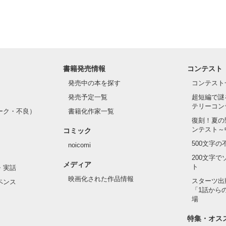
書籍発売情報
コンテスト
発売中の本を探す
コンテスト
発売予定一覧
超短編で謎
テリーコン
ーク・不良）
書籍化作家一覧
復刻！夏の
ンテスト～
コミック
500文字
noicomi
200文字
メディア
ト
・実話
映画化された作品情報
スターツ出
ペンス
「1話から
場
特集・オス