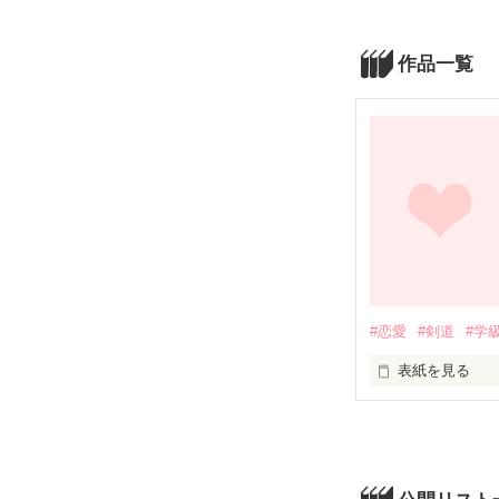
作品一覧
#恋愛
#剣道
#学
表紙を見る
どーしよー。ど