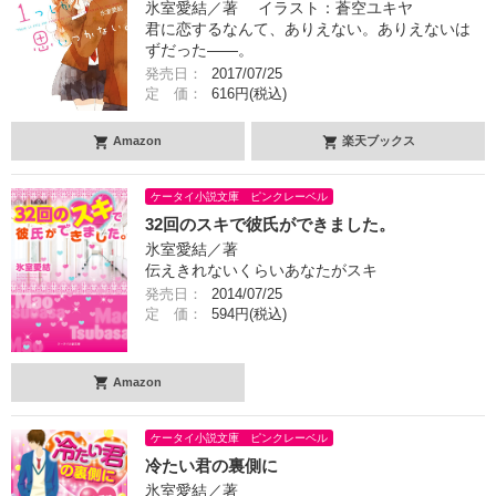
氷室愛結／著 イラスト：蒼空ユキヤ
君に恋するなんて、ありえない。ありえないは
ずだった――。
発売日：
2017/07/25
定 価：
616円(税込)
Amazon
楽天ブックス
ケータイ小説文庫 ピンクレーベル
32回のスキで彼氏ができました。
氷室愛結／著
伝えきれないくらいあなたがスキ
発売日：
2014/07/25
定 価：
594円(税込)
Amazon
ケータイ小説文庫 ピンクレーベル
冷たい君の裏側に
氷室愛結／著