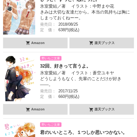
氷室愛結／著 イラスト：中野まや花
きみは大切な友達だから。本当の気持ちは胸に
しまっておくねーー。
発売日：
2018/08/25
定 価：
638円(税込)
Amazon
楽天ブックス
野いちご文庫
32回、好きって言うよ。
氷室愛結／著 イラスト：蒼空ユキヤ
どうしようもなく、先輩のことだけが好き
――。
発売日：
2017/11/25
定 価：
660円(税込)
Amazon
楽天ブックス
野いちご文庫
君のいいところ、１つしか思いつかない。