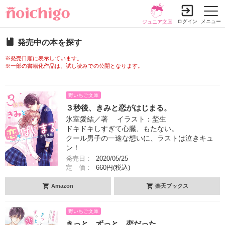
ログイン
メニュー
ジュニア文庫
発売中の本を探す
※発売日順に表示しています。
※一部の書籍化作品は、試し読みでの公開となります。
野いちご文庫
３秒後、きみと恋がはじまる。
氷室愛結／著 イラスト：埜生
ドキドキしすぎて心臓、もたない。
クール男子の一途な想いに、ラストは泣きキュ
ン！
発売日：
2020/05/25
定 価：
660円(税込)
Amazon
楽天ブックス
野いちご文庫
きっと、ずっと、恋だった。