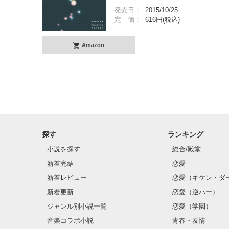
発売日：
2015/10/25
定 価：
616円(税込)
Amazon
探す
ランキング
小説を探す
総合/殿堂
新着完結
恋愛
新着レビュー
恋愛（キケン・ダ
新着更新
恋愛（逆ハー）
ジャンル別小説一覧
恋愛（学園）
音楽コラボ小説
青春・友情