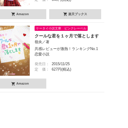
Amazon
楽天ブックス
ケータイ小説文庫 ピンクレーベル
クールな君を１ヶ月で落とします
嶺央／著
共感レビューが激熱！ランキングNo.1
恋愛小説
発売日：
2015/11/25
定 価：
627円(税込)
Amazon