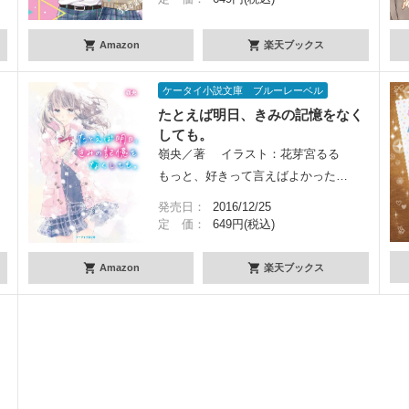
Amazon
楽天ブックス
ケータイ小説文庫 ブルーレーベル
たとえば明日、きみの記憶をなく
しても。
嶺央／著 イラスト：花芽宮るる
もっと、好きって言えばよかった…
発売日：
2016/12/25
定 価：
649円(税込)
Amazon
楽天ブックス