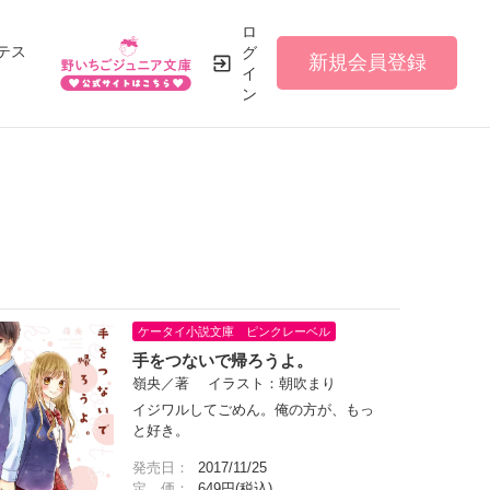
ロ
テス
グ
新規会員登録
イ
ン
ケータイ小説文庫 ピンクレーベル
手をつないで帰ろうよ。
嶺央／著 イラスト：朝吹まり
イジワルしてごめん。俺の方が、もっ
と好き。
発売日：
2017/11/25
定 価：
649円(税込)