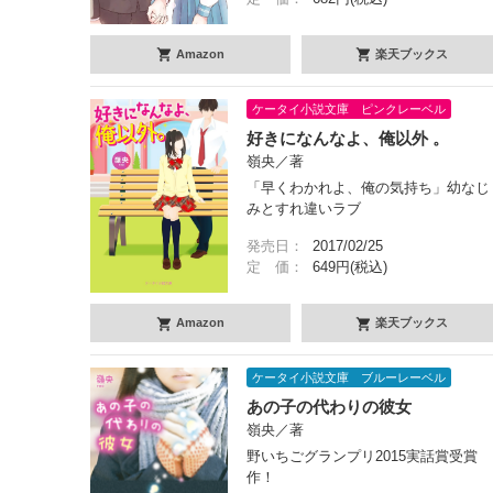
Amazon
楽天ブックス
ケータイ小説文庫 ピンクレーベル
好きになんなよ、俺以外 。
嶺央／著
「早くわかれよ、俺の気持ち」幼なじ
みとすれ違いラブ
発売日：
2017/02/25
定 価：
649円(税込)
Amazon
楽天ブックス
ケータイ小説文庫 ブルーレーベル
あの子の代わりの彼女
嶺央／著
野いちごグランプリ2015実話賞受賞
作！