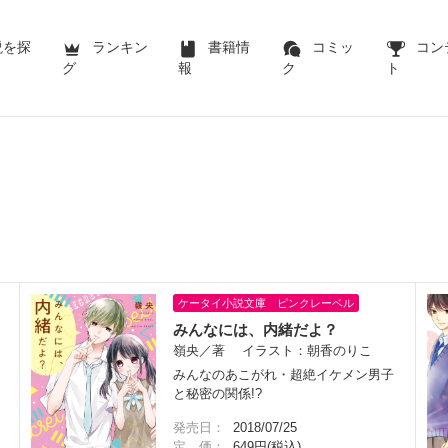
説を探
ランキン
書籍情
コミッ
コン
グ
報
ク
ト
ケータイ小説文庫 ピンクレーベル
」
みんなには、内緒だよ？
嶺央／著 イラスト：朝香のりこ
みんなのあこがれ・超絶イケメン男子
と秘密の関係!?
発売日：
2018/07/25
定 価：
649円(税込)