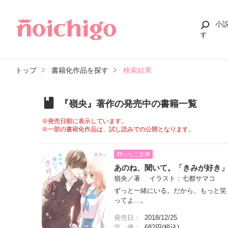
小
す
トップ
書籍化作品を探す
検索結果
『嶺央』著作の発売中の書籍一覧
※発売日順に表示しています。
※一部の書籍化作品は、試し読みでの公開となります。
野いちご文庫
あのね、聞いて。「きみが好き
嶺央／著 イラスト：七都サマコ
ずっと一緒にいる。だから、もっと笑
ってよ…。
発売日：
2018/12/25
定 価：
682円(税込)