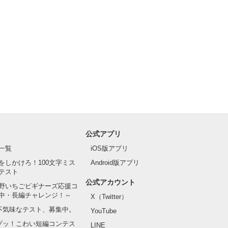
公式アプリ
一覧
iOS版アプリ
をしかけろ！100文字ミス
Android版アプリ
テスト
公式アカウント
野いちごビギナーズ応援コ
中・長編チャレンジ！～
X（Twitter）
の不気味なテスト、募集中。
YouTube
でゾッ！こわい短編コンテス
LINE