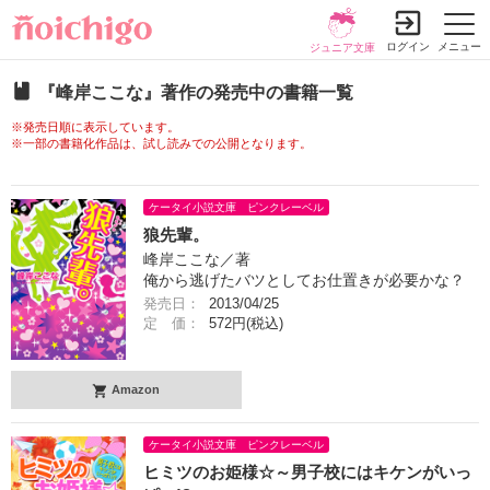
ログイン
メニュー
ジュニア文庫
『峰岸ここな』著作の発売中の書籍一覧
※発売日順に表示しています。
※一部の書籍化作品は、試し読みでの公開となります。
ケータイ小説文庫 ピンクレーベル
狼先輩。
峰岸ここな／著
俺から逃げたバツとしてお仕置きが必要かな？
発売日：
2013/04/25
定 価：
572円(税込)
Amazon
ケータイ小説文庫 ピンクレーベル
ヒミツのお姫様☆～男子校にはキケンがいっ