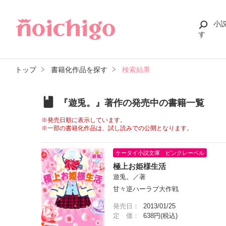
小
す
トップ
書籍化作品を探す
検索結果
『遊兎。』著作の発売中の書籍一覧
※発売日順に表示しています。
※一部の書籍化作品は、試し読みでの公開となります。
ケータイ小説文庫 ピンクレーベル
極上お姫様生活
遊兎。／著
甘々逆ハーラブ大作戦
発売日：
2013/01/25
定 価：
638円(税込)