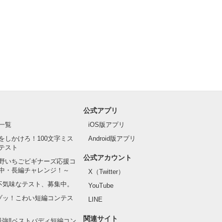
公式アプリ
一覧
iOS版アプリ
をしかけろ！100文字ミス
Android版アプリ
テスト
公式アカウント
野いちごビギナーズ応援コ
中・長編チャレンジ！～
X（Twitter）
の不気味なテスト、募集中。
YouTube
でゾッ！こわい短編コンテス
LINE
関連サイト
最強‼ベストバディ短編コン