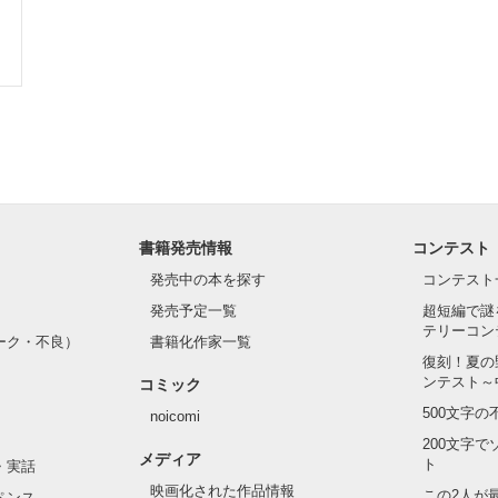
書籍発売情報
コンテスト
発売中の本を探す
コンテスト
発売予定一覧
超短編で謎
テリーコン
ーク・不良）
書籍化作家一覧
復刻！夏の
ンテスト～
コミック
500文字
noicomi
200文字
メディア
ト
・実話
映画化された作品情報
この2人が
ペンス