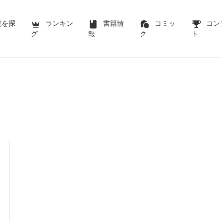
説を探
ランキン
書籍情
コミッ
コン
グ
報
ク
ト