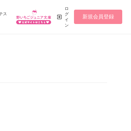
ロ
テス
グ
新規会員登録
イ
ン