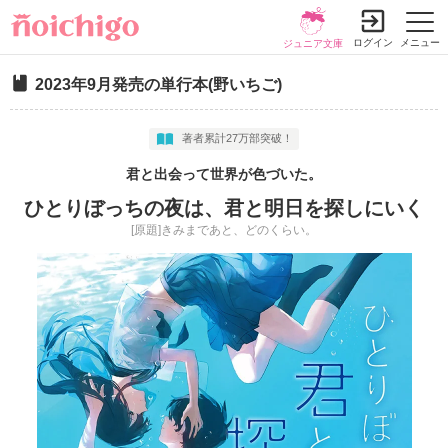
ログイン
メニュー
ジュニア文庫
2023年9月発売の単行本(野いちご)
著者累計27万部突破！
君と出会って世界が色づいた。
ひとりぼっちの夜は、君と明日を探しにいく
[原題]きみまであと、どのくらい。