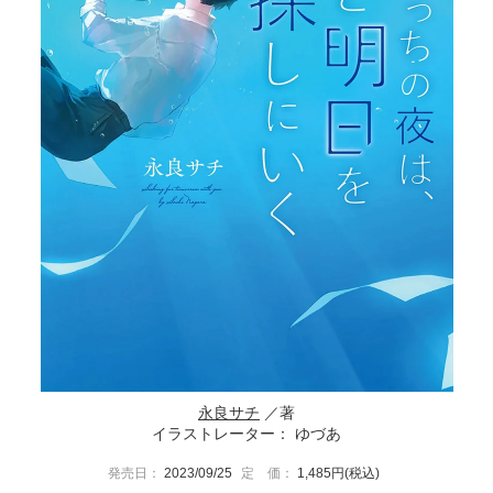
永良サチ
／著
イラストレーター： ゆづあ
発売日：
2023/09/25
定 価：
1,485円(税込)