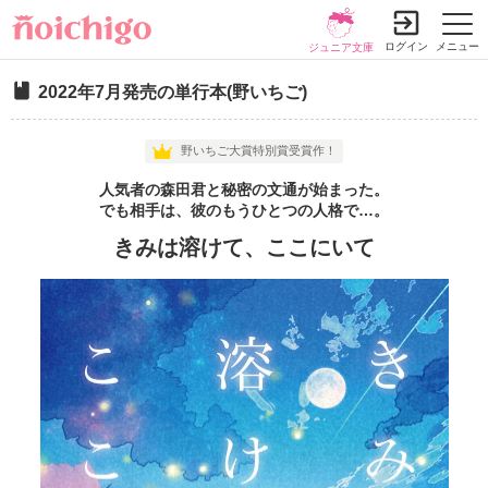
ログイン
メニュー
ジュニア文庫
2022年7月発売の単行本(野いちご)
野いちご大賞特別賞受賞作！
人気者の森田君と秘密の文通が始まった。
でも相手は、彼のもうひとつの人格で…。
きみは溶けて、ここにいて