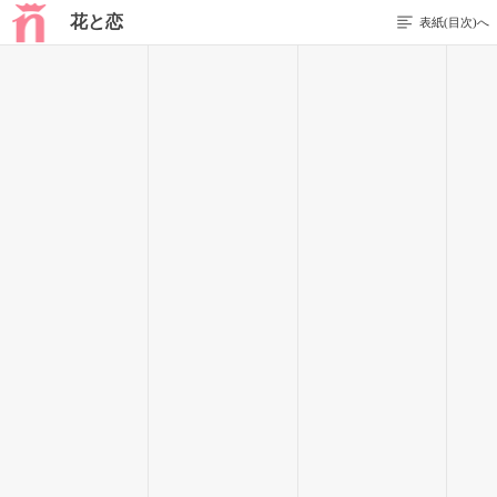
花と恋
表紙(目次)へ
33 / 90
「え？あ、うん。あいつも喜ぶと思うし」
そう言ってくれた。
よかったー。