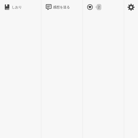
しおり
感想を送る
2
あ………また何か考えてる……。
「何か考え事…？」
何か気になって聞いちゃった…。
「え？あー、うん。ちょっとね。
でも、答え出たから大丈夫」