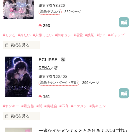
総文字数/88,326
352ページ
恋愛(ラブコメ)
293
#モテる
#冷たい
#人懐っこい
#胸キュン
#溺愛
#嫉妬
#甘々
#ギャップ
表紙を見る
ECLIPSE
完
「好きだったから、別れを選んだ。」

RENA
／著
モテる人を好きになるのが怖かった。

総文字数/166,405
だから私は、中学時代に大好きだった彼を自分から振った。

399ページ
恋愛(キケン・ダーク・不良)
もう会うことはないと思っていたのに、

高校生になって再会した彼は、隣の学校で”王子様”と呼ばれる
151
人気者になっていた。

#ヤンキー
#暴走族
#闇
#裏社会
#不良
#イケメン
#胸キュン
表紙を見る
他の女の子には冷たいのに

私にだけ昔と変わらない笑顔を向けてくる。

表紙画像はAIです
一途なイケメンくんととろけるくらいに甘い