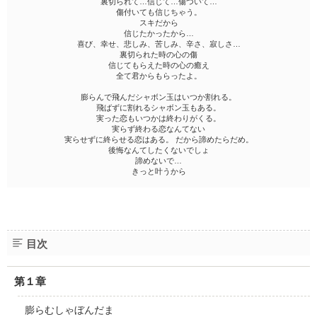
裏切られて…信じて…傷ついて…
傷付いても信じちゃう。
スキだから
信じたかったから…
喜び、幸せ、悲しみ、苦しみ、辛さ、寂しさ…
裏切られた時の心の傷
信じてもらえた時の心の癒え
全て君からもらったよ。
膨らんで飛んだシャボン玉はいつか割れる。
飛ばずに割れるシャボン玉もある。
実った恋もいつかは終わりがくる。
実らず終わる恋なんてない
実らせずに終らせる恋はある。 だから諦めたらだめ。
後悔なんてしたくないでしょ
諦めないで…
きっと叶うから
目次
第１章
膨らむしゃぼんだま