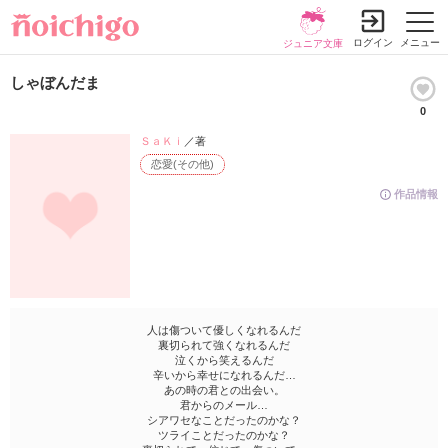
ログイン
メニュー
ジュニア文庫
しゃぼんだま
0
ＳａＫｉ
／著
恋愛(その他)
作品情報
人は傷ついて優しくなれるんだ
裏切られて強くなれるんだ
泣くから笑えるんだ
辛いから幸せになれるんだ…
あの時の君との出会い。
君からのメール…
シアワセなことだったのかな？
ツライことだったのかな？