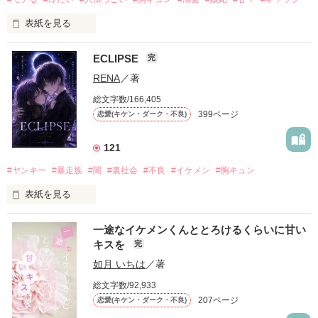
表紙を見る
ECLIPSE
完
「好きだったから、別れを選んだ。」

RENA
／著
モテる人を好きになるのが怖かった。

総文字数/166,405
だから私は、中学時代に大好きだった彼を自分から振った。

399ページ
恋愛(キケン・ダーク・不良)
もう会うことはないと思っていたのに、

高校生になって再会した彼は、隣の学校で”王子様”と呼ばれる
121
人気者になっていた。

#ヤンキー
#暴走族
#闇
#裏社会
#不良
#イケメン
#胸キュン
表紙を見る
他の女の子には冷たいのに

私にだけ昔と変わらない笑顔を向けてくる。

表紙画像はAIです
一途なイケメンくんととろけるくらいに甘い
キスを
完
「澪ちゃん。」

如月 いちは
／著
作品を読む
それは止まっていた恋が再び動き始める合図──。

総文字数/92,933
207ページ
恋愛(キケン・ダーク・不良)