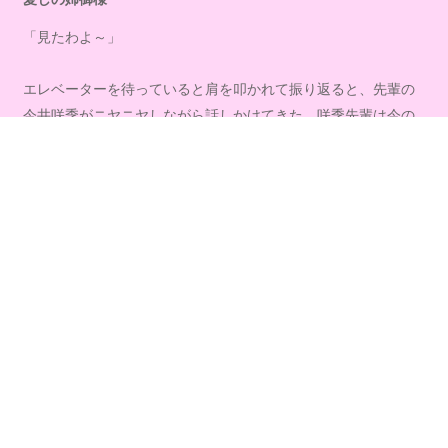
「見たわよ～」
エレベーターを待っていると肩を叩かれて振り返ると、先輩の
今井咲季がニヤニヤしながら話しかけてきた。咲季先輩は今の
様子を見ていたんだ。明らかにニヤついている・・・
一緒にエレベーターに乗ると、さすがに同乗した人達の前で話
題に出してこなかったけど、ロビーに出るな
り会話を再開してきた。
「相変わらずモテているじゃな～い」
「モテていません！」
冷やかして私の頬を突いてくる咲季先輩には、いつもどう対処
していいかわからなくなる。
嫌味を言っているわけではない。単純に楽しんで冷やかしてく