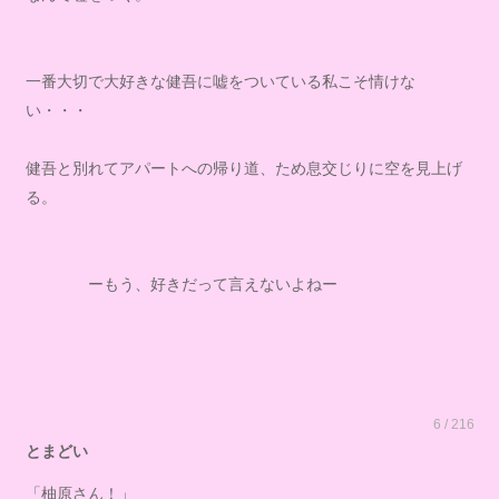
一番大切で大好きな健吾に嘘をついている私こそ情けな
い・・・
健吾と別れてアパートへの帰り道、ため息交じりに空を見上げ
る。
ーもう、好きだって言えないよねー
6 / 216
とまどい
「柚原さん！」