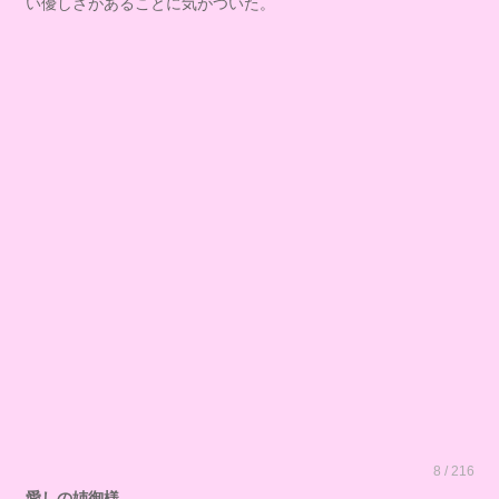
い優しさがあることに気がついた。
8 / 216
愛しの姉御様