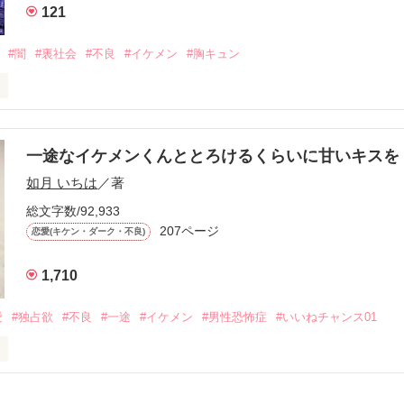
121
冷たいのに

わらない笑顔を向けてくる。

#闇
#裏社会
#不良
#イケメン
#胸キュン
す
いた恋が再び動き始める合図──。

一途なイケメンくんととろけるくらいに甘いキス
作品を読む
.｡.:. *:ﾟ✨.ﾟ･*..☆.｡.:*✨

如月 いちは
／著
総文字数/92,933
優しい無自覚だけどモテる

207ページ


恋愛(キケン・ダーク・不良)
1,710
いのに澪にはわんこ男子になる

愛
#独占欲
#不良
#一途
#イケメン
#男性恐怖症
#いいねチャンス01
Hikaru

.｡.:. *:ﾟ✨.ﾟ･*..☆.｡.:*✨

てライバルも登場！？
