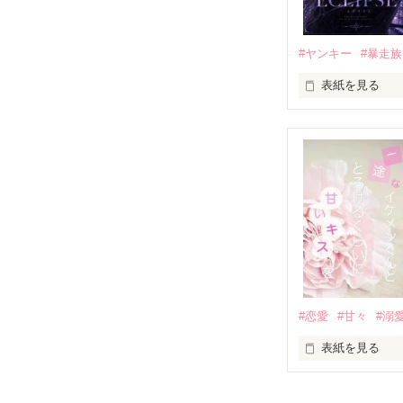
他の女の子には
私にだけ昔と変
#ヤンキー
#暴走族
表紙を見る
「澪ちゃん。」

表紙画像はAIで
それは止まって
✨.ﾟ･*..☆.｡.:*✨.☆
人見知りだけど
冴木澪-SaekiMio
×

基本女子に冷た
#恋愛
#甘々
#溺
篠宮光-Shinomiya
表紙を見る
✨.ﾟ･*..☆.｡.:*✨.☆
そして光を巡っ