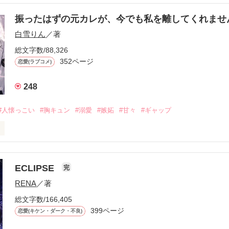
振ったはずの元カレが、今でも私を離してくれま
白雪りん
／著
総文字数/88,326
352ページ
恋愛(ラブコメ)
248
#人懐っこい
#胸キュン
#溺愛
#嫉妬
#甘々
#ギャップ
ら、別れを選んだ。」

ECLIPSE
完
になるのが怖かった。

RENA
／著
学時代に大好きだった彼を自分から振った。

総文字数/166,405
ないと思っていたのに、

399ページ
恋愛(キケン・ダーク・不良)
再会した彼は、隣の学校で”王子様”と呼ばれる人気者になっていた。
