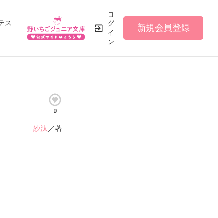
ロ
テス
グ
新規会員登録
イ
ン
0
紗汰
／著