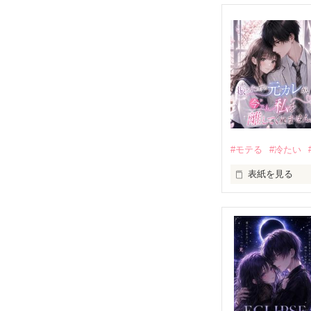
#モテる
#冷たい
表紙を見る
「好きだったか
モテる人を好き
だから私は、中
もう会うことは
高校生になって