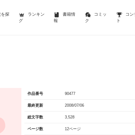
説を探
ランキン
書籍情
コミッ
コン
グ
報
ク
ト
作品番号
90477
最終更新
2008/07/06
総文字数
3,528
ページ数
12ページ