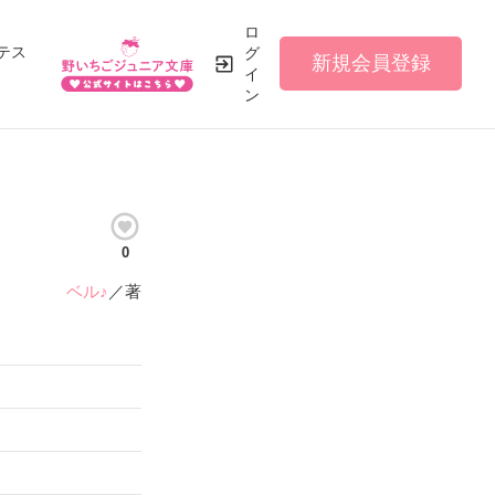
ロ
テス
グ
新規会員登録
イ
ン
0
ベル♪
／著