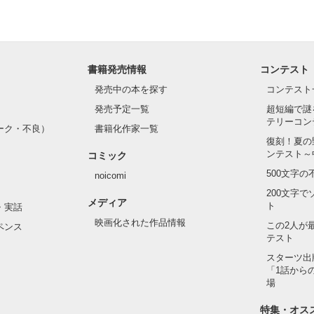


な　はづき)

眩しい白。



をもらい、「私も一歩踏み出してみたい」と思えるようになった。

りょうた)

書籍発売情報
コンテスト
発売中の本を探す
コンテスト
、夢、そして成長。

発売予定一覧
超短編で謎
、ときどき泣ける。

もと　いつき)

テリーコン
青春群像劇〜

ーク・不良）
書籍化作家一覧
1位！

復刻！夏の
ンテスト～
コミック
　はるか)

500文字
noicomi
1位！

200文字
メディア
います❀

ト
・実話
作品を読む
あきら)

映画化された作品情報
この2人が
ペンス
テスト
は、以前出していたしたものの長編バージョンになります。

スターツ出
「1話から
作品を読む
場
特集・オス