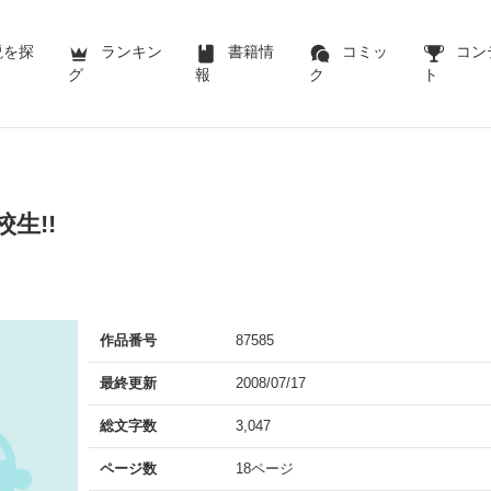
説を探
ランキン
書籍情
コミッ
コン
グ
報
ク
ト
校生!!
作品番号
87585
最終更新
2008/07/17
総文字数
3,047
ページ数
18ページ