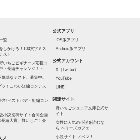
公式アプリ
一覧
iOS版アプリ
をしかけろ！100文字ミス
Android版アプリ
テスト
公式アカウント
野いちごビギナーズ応援コ
中・長編チャレンジ！～
X（Twitter）
の不気味なテスト、募集中。
YouTube
でゾッ！こわい短編コンテス
LINE
関連サイト
最強‼ベストバディ短編コン
野いちごジュニア文庫公式サ
イト
版小説投稿サイト合同企画
の長編大賞」野いちご！会
女性に人気の小説を読むな
ら ベリーズカフェ
小説サイト ノベマ！
スメ