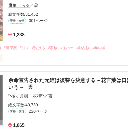
兎亀 らる
／著
総文字数/81,452
301ページ
青春・友情
1,238
動
#過保護
#甘々
#泣ける
#家族
#逆ハー
#独占欲
#年の差
いよ｣

ないよ』

余命宣告された元姫は復讐を決意する～花言葉は口
いう～
完
²⁰桜ヶ月樹 灰和²⁰
／著
生きてんのよ｣

れてありがとう』

総文字数/40,739
220ページ
青春・友情
まなきゃ良かった｣

くれてありがとう』

1,065