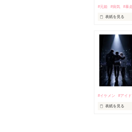
#元姫
#病気
#暴
｢あんたさえ居なけれ
表紙を見る
『──が居てくれた
世界№1の最強。通
龍牙の元姫

両親から虐待を
桜城　紗夜(さく
その女の子に感
×

全国一位・龍牙(
泣き方も、笑い
龍牙・総長。

黒崎　零斗(くろ
でもみんなが教
#イケメン
#アイ
表紙を見る
龍牙・姫。

柚原　桃(ゆずは
推しは画面の向
『"愛してるよ"』
不器用でも努力
龍牙・姫。
