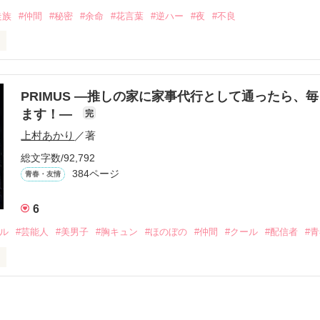
走族
#仲間
#秘密
#余命
#花言葉
#逆ハー
#夜
#不良
ば·····｣

から俺たちは·····』

り名・night

PRIMUS ―推しの家に家事代行として通ったら、
受け感情を知らない女の子と

ます！―
完
らぎ　さや)

上村あかり
／著
情を教える極道達との物語。

総文字数/92,792
384ページ
青春・友情
りゅうが)メンバー

方も、助けの求め方も、何も知らなかった。

6
さき　れいと)

えてくれた。

ドル
#芸能人
#美男子
#胸キュン
#ほのぼの
#仲間
#クール
#配信者
#
ら　もも)

こうにいるはずだったのに、仕事先で毎日会っています。



を諦めない赤。
