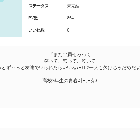
ステータス
未完結
PV数
864
いいね数
0
「また全員そろって
笑って、怒って、泣いて
っとず～っと友達でいられたらいいね♪ﾓﾁﾛﾝ一人も欠けちゃだめだよ!
高校3年生の青春ｽﾄｰﾘｰ☆ﾐ