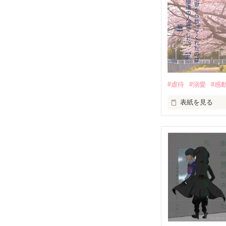
#虐待
#溺愛
#感
表紙を見る
｢全部あんたのせ
『──のせいじゃ
｢なんであんたが
『生きていてく
｢あんたなんか産
『産まれてきて