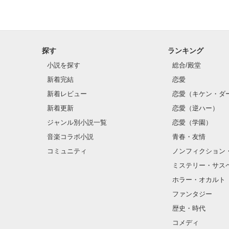
無口で頼れる黒。
橘　葉月(たちば
天才肌で笑顔が
感動のラスト──
三人の姿に勇気
龍牙・幹部。

星　涼太(ほし　
探す
ランキング
小説を探す
総合/殿堂
　　　恋、友情
龍牙・幹部。

新着完結
恋愛
　　　　笑って
森本　一樹(もり
　　　　　　〜
野いちご

新着レビュー
恋愛（キケン・ダ
ジャンル別 最高
新着更新
恋愛（逆ハー）
龍牙・幹部。

総合 最高3位！

滝井　遥(たきい
ジャンル別小説一覧
恋愛（学園）
ベリーズカフェ

音楽コラボ小説
青春・友情
ジャンル別 最高
龍牙・幹部。

ありがとうござ
コミュニティ
ノンフィクション
千葉　晶(ちば　
ミステリー・サス
※こちらの作品
ホラー・オカルト
ファンタジー
歴史・時代
コメディ