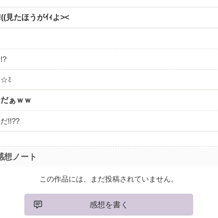
((見たほうがｲｨよ><
!?
☆ﾐ
トだぁｗｗ
!!??
感想ノート
この作品には、まだ投稿されていません。
感想を書く